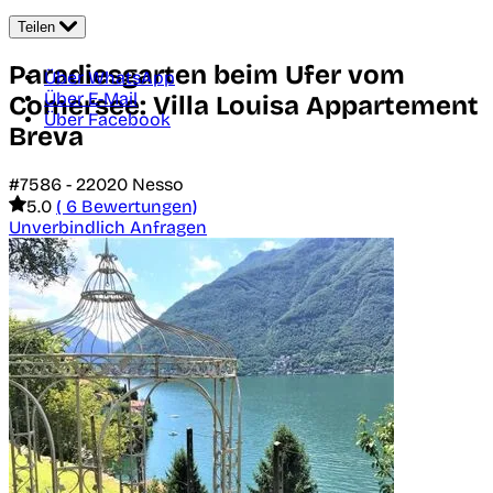
Teilen
Paradiesgarten beim Ufer vom
Über WhatsApp
Über E-Mail
Comersee: Villa Louisa Appartement
Über Facebook
Breva
#7586 -
22020
Nesso
5.0
( 6 Bewertungen)
Unverbindlich Anfragen