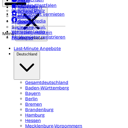
Polen
FAQ
Nordrhein-Westfalen
Portugal
Merkliste (
)
Rheinland Pfalz
Schweden
Unterkunft vermieten
Saarland
Schweiz
Social Media
Sachsen
Spanien
Sachsen-Anhalt
Ungarn
Vermieter-Login
Schleswig-Holstein
Menü
Als Vermieter registrieren
Thüringen
Menü schließen
Last-Minute Angebote
Deutschland
Gesamtdeutschland
Baden-Württemberg
Bayern
Berlin
Bremen
Brandenburg
Hamburg
Hessen
Mecklenburg-Vorpommern