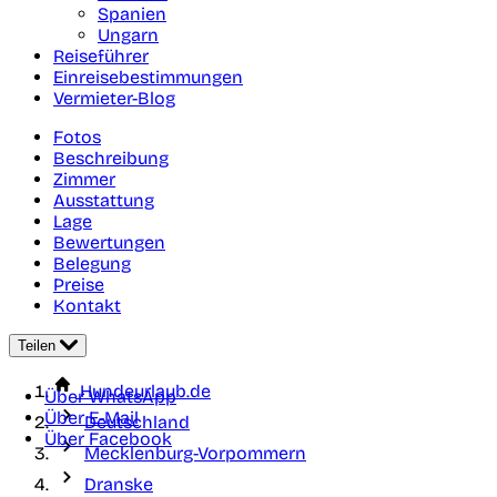
Spanien
Ungarn
Reiseführer
Einreisebestimmungen
Vermieter-Blog
Fotos
Beschreibung
Zimmer
Ausstattung
Lage
Bewertungen
Belegung
Preise
Kontakt
Teilen
Hundeurlaub.de
Über WhatsApp
Über E-Mail
Deutschland
Über Facebook
Mecklenburg-Vorpommern
Dranske