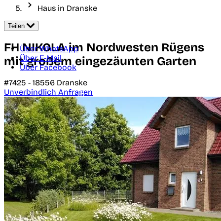
Haus in Dranske
Teilen
FH NIKOLA im Nordwesten Rügens
Über WhatsApp
Über E-Mail
mit großem eingezäunten Garten
Über Facebook
#7425 -
18556
Dranske
Unverbindlich Anfragen