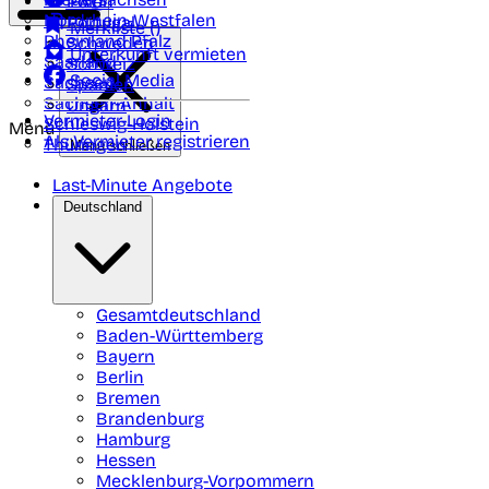
Polen
FAQ
Nordrhein-Westfalen
Portugal
Merkliste (
)
Rheinland Pfalz
Schweden
Unterkunft vermieten
Saarland
Schweiz
Social Media
Sachsen
Spanien
Sachsen-Anhalt
Ungarn
Vermieter-Login
Schleswig-Holstein
Menü
Als Vermieter registrieren
Thüringen
Menü schließen
Last-Minute Angebote
Deutschland
Gesamtdeutschland
Baden-Württemberg
Bayern
Berlin
Bremen
Brandenburg
Hamburg
Hessen
Mecklenburg-Vorpommern