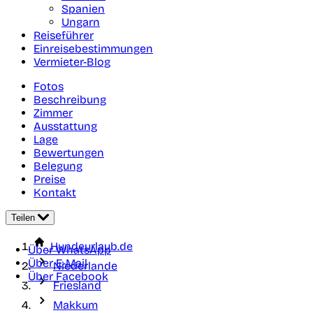
Spanien
Ungarn
Reiseführer
Einreisebestimmungen
Vermieter-Blog
Fotos
Beschreibung
Zimmer
Ausstattung
Lage
Bewertungen
Belegung
Preise
Kontakt
Teilen
Hundeurlaub.de
Über WhatsApp
Über E-Mail
Niederlande
Über Facebook
Friesland
Makkum