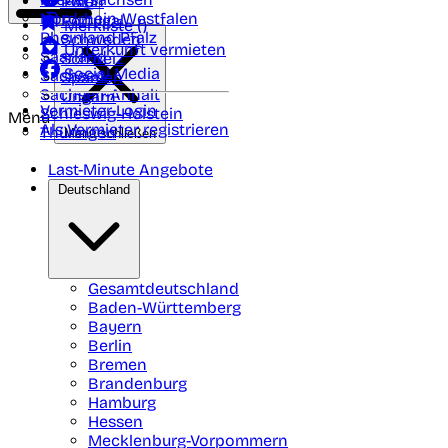
Polen
FAQ
Nordrhein-Westfalen
Portugal
Merkliste (
)
Rheinland Pfalz
Schweden
Unterkunft vermieten
Saarland
Schweiz
Social Media
Sachsen
Spanien
Sachsen-Anhalt
Ungarn
Vermieter-Login
Schleswig-Holstein
Menü
Als Vermieter registrieren
Thüringen
Menü schließen
Last-Minute Angebote
Deutschland
Gesamtdeutschland
Baden-Württemberg
Bayern
Berlin
Bremen
Brandenburg
Hamburg
Hessen
Mecklenburg-Vorpommern