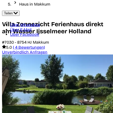
Haus in Makkum
Teilen
Villa Zonnezicht Ferienhaus direkt
Über WhatsApp
Über E-Mail
am Wasser Ijsselmeer Holland
Über Facebook
#7030 -
8754 HJ
Makkum
5.0
( 4 Bewertungen)
Unverbindlich Anfragen