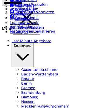
Polen
FAQ
Nordrhein-Westfalen
Portugal
Merkliste (
)
Rheinland Pfalz
Schweden
Unterkunft vermieten
Saarland
Schweiz
Social Media
Sachsen
Spanien
Sachsen-Anhalt
Ungarn
Vermieter-Login
Schleswig-Holstein
Menü
Als Vermieter registrieren
Thüringen
Menü schließen
Last-Minute Angebote
Deutschland
Gesamtdeutschland
Baden-Württemberg
Bayern
Berlin
Bremen
Brandenburg
Hamburg
Hessen
Mecklenburg-Vorpommern