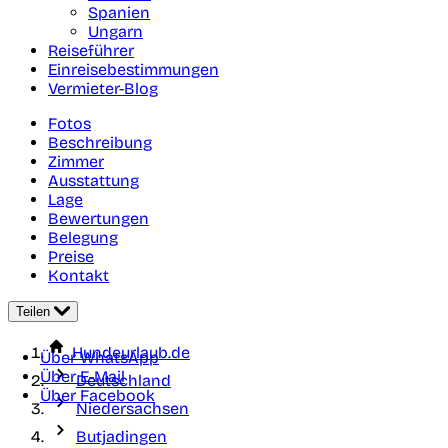
Spanien
Ungarn
Reiseführer
Einreisebestimmungen
Vermieter-Blog
Fotos
Beschreibung
Zimmer
Ausstattung
Lage
Bewertungen
Belegung
Preise
Kontakt
Teilen
Hundeurlaub.de
Über WhatsApp
Über E-Mail
Deutschland
Über Facebook
Niedersachsen
Butjadingen