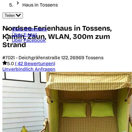
Haus in Tossens
Teilen
Nordsee Ferienhaus in Tossens,
Über WhatsApp
Über E-Mail
Kamin, Zaun, WLAN, 300m zum
Über Facebook
Strand
#7021 -
Deichgräfenstraße 122,
26969
Tossens
5.0
( 42 Bewertungen)
Unverbindlich Anfragen