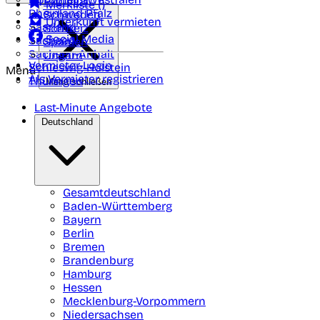
Portugal
Merkliste (
)
Rheinland Pfalz
Schweden
Unterkunft vermieten
Saarland
Schweiz
Social Media
Sachsen
Spanien
Sachsen-Anhalt
Ungarn
Vermieter-Login
Schleswig-Holstein
Menü
Als Vermieter registrieren
Thüringen
Menü schließen
Last-Minute Angebote
Deutschland
Gesamtdeutschland
Baden-Württemberg
Bayern
Berlin
Bremen
Brandenburg
Hamburg
Hessen
Mecklenburg-Vorpommern
Niedersachsen