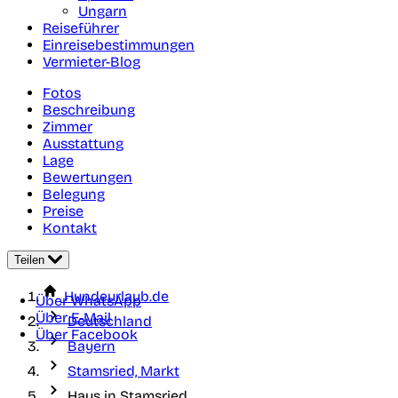
Ungarn
Reiseführer
Einreisebestimmungen
Vermieter-Blog
Fotos
Beschreibung
Zimmer
Ausstattung
Lage
Bewertungen
Belegung
Preise
Kontakt
Teilen
Hundeurlaub.de
Über WhatsApp
Über E-Mail
Deutschland
Über Facebook
Bayern
Stamsried, Markt
Haus in Stamsried