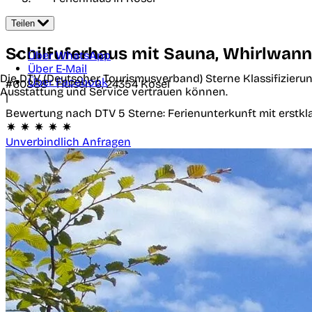
Teilen
Schilfuferhaus mit Sauna, Whirlwan
Über WhatsApp
Über E-Mail
Die DTV (Deutscher Tourismusverband) Sterne Klassifizierun
Über Facebook
#60888 -
Hülsen 6,
24354
Kosel
Ausstattung und Service vertrauen können.
|
Bewertung nach DTV
5 Sterne: Ferienunterkunft mit erst
Unverbindlich Anfragen