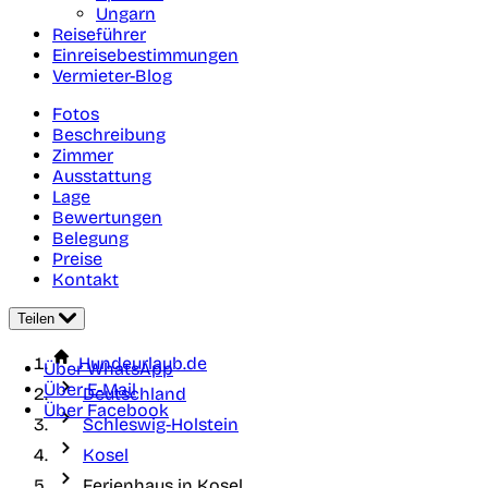
Ungarn
Reiseführer
Einreisebestimmungen
Vermieter-Blog
Fotos
Beschreibung
Zimmer
Ausstattung
Lage
Bewertungen
Belegung
Preise
Kontakt
Teilen
Hundeurlaub.de
Über WhatsApp
Über E-Mail
Deutschland
Über Facebook
Schleswig-Holstein
Kosel
Ferienhaus in Kosel