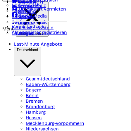
Portugal
Merkliste (
)
Rheinland Pfalz
Schweden
Unterkunft vermieten
Saarland
Schweiz
Social Media
Sachsen
Spanien
Sachsen-Anhalt
Ungarn
Vermieter-Login
Schleswig-Holstein
Menü
Als Vermieter registrieren
Thüringen
Menü schließen
Last-Minute Angebote
Deutschland
Gesamtdeutschland
Baden-Württemberg
Bayern
Berlin
Bremen
Brandenburg
Hamburg
Hessen
Mecklenburg-Vorpommern
Niedersachsen