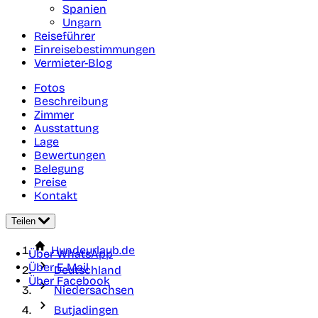
Spanien
Ungarn
Reiseführer
Einreisebestimmungen
Vermieter-Blog
Fotos
Beschreibung
Zimmer
Ausstattung
Lage
Bewertungen
Belegung
Preise
Kontakt
Teilen
Hundeurlaub.de
Über WhatsApp
Über E-Mail
Deutschland
Über Facebook
Niedersachsen
Butjadingen