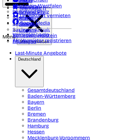
Polen
FAQ
Nordrhein-Westfalen
Portugal
Merkliste (
)
Rheinland Pfalz
Schweden
Unterkunft vermieten
Saarland
Schweiz
Social Media
Sachsen
Spanien
Sachsen-Anhalt
Ungarn
Vermieter-Login
Schleswig-Holstein
Menü
Als Vermieter registrieren
Thüringen
Menü schließen
Last-Minute Angebote
Deutschland
Gesamtdeutschland
Baden-Württemberg
Bayern
Berlin
Bremen
Brandenburg
Hamburg
Hessen
Mecklenburg-Vorpommern