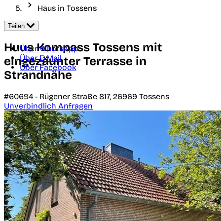
Haus in Tossens
Teilen
Huus Kompass Tossens mit
Über WhatsApp
Über E-Mail
eingezäunter Terrasse in
Über Facebook
Strandnähe
#60694 -
Rügener Straße 817,
26969
Tossens
Unverbindlich Anfragen