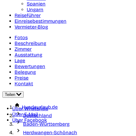
Spanien
Ungarn
Reiseführer
Einreisebestimmungen
Vermieter-Blog
Fotos
Beschreibung
Zimmer
Ausstattung
Lage
Bewertungen
Belegung
Preise
Kontakt
Teilen
Hundeurlaub.de
Über WhatsApp
Über E-Mail
Deutschland
Über Facebook
Baden-Württemberg
Herdwangen-Schönach