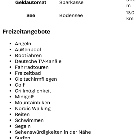
Geldautomat
Sparkasse
m
13,0
See
Bodensee
km
Freizeitangebote
Angeln
Außenpool
Bootfahren
Deutsche TV-Kanäle
Fahrradtouren
Freizeitbad
Gleitschirmfliegen
Golf
Grillmöglichkeit
Minigolf
Mountainbiken
Nordic Walking
Reiten
Schwimmen
Segeln
Sehenswürdigkeiten in der Nähe
Surfen