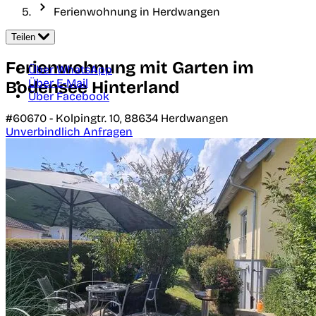
Ferienwohnung in Herdwangen
Teilen
Ferienwohnung mit Garten im
Über WhatsApp
Über E-Mail
Bodensee Hinterland
Über Facebook
#60670 -
Kolpingtr. 10,
88634
Herdwangen
Unverbindlich Anfragen