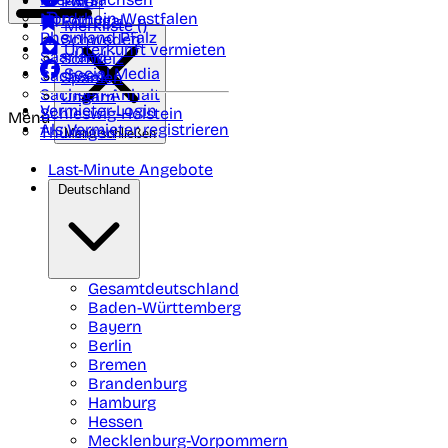
Polen
FAQ
Nordrhein-Westfalen
Portugal
Merkliste (
)
Rheinland Pfalz
Schweden
Unterkunft vermieten
Saarland
Schweiz
Social Media
Sachsen
Spanien
Sachsen-Anhalt
Ungarn
Vermieter-Login
Schleswig-Holstein
Menü
Als Vermieter registrieren
Thüringen
Menü schließen
Last-Minute Angebote
Deutschland
Gesamtdeutschland
Baden-Württemberg
Bayern
Berlin
Bremen
Brandenburg
Hamburg
Hessen
Mecklenburg-Vorpommern