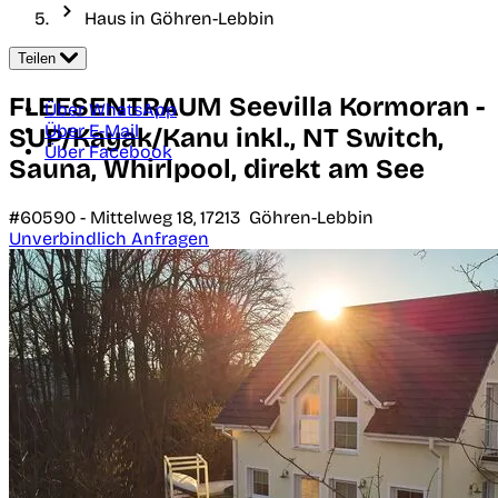
Haus in Göhren-Lebbin
Teilen
FLEESENTRAUM Seevilla Kormoran -
Über WhatsApp
Über E-Mail
SUP/Kayak/Kanu inkl., NT Switch,
Über Facebook
Sauna, Whirlpool, direkt am See
#60590 -
Mittelweg 18,
17213
Göhren-Lebbin
Unverbindlich Anfragen