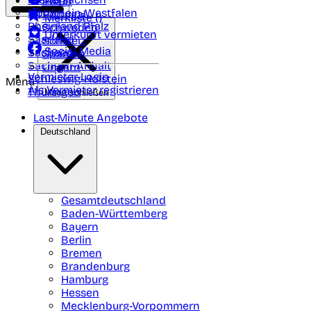
Polen
FAQ
Nordrhein-Westfalen
Portugal
Merkliste (
)
Rheinland Pfalz
Schweden
Unterkunft vermieten
Saarland
Schweiz
Social Media
Sachsen
Spanien
Sachsen-Anhalt
Ungarn
Vermieter-Login
Schleswig-Holstein
Menü
Als Vermieter registrieren
Thüringen
Menü schließen
Last-Minute Angebote
Deutschland
Gesamtdeutschland
Baden-Württemberg
Bayern
Berlin
Bremen
Brandenburg
Hamburg
Hessen
Mecklenburg-Vorpommern