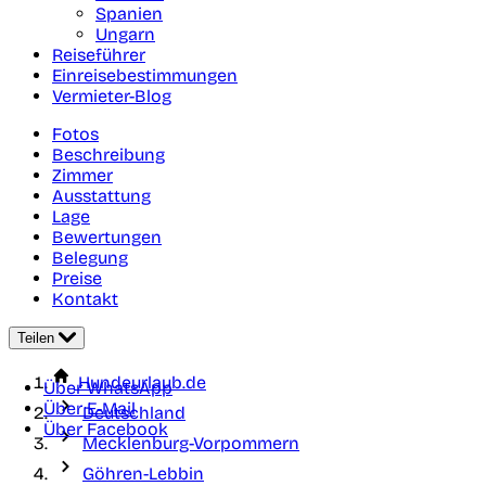
Spanien
Ungarn
Reiseführer
Einreisebestimmungen
Vermieter-Blog
Fotos
Beschreibung
Zimmer
Ausstattung
Lage
Bewertungen
Belegung
Preise
Kontakt
Teilen
Hundeurlaub.de
Über WhatsApp
Über E-Mail
Deutschland
Über Facebook
Mecklenburg-Vorpommern
Göhren-Lebbin