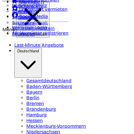
Portugal
Merkliste (
)
Rheinland Pfalz
Schweden
Unterkunft vermieten
Saarland
Schweiz
Social Media
Sachsen
Spanien
Sachsen-Anhalt
Ungarn
Vermieter-Login
Schleswig-Holstein
Menü
Als Vermieter registrieren
Thüringen
Menü schließen
Last-Minute Angebote
Deutschland
Gesamtdeutschland
Baden-Württemberg
Bayern
Berlin
Bremen
Brandenburg
Hamburg
Hessen
Mecklenburg-Vorpommern
Niedersachsen