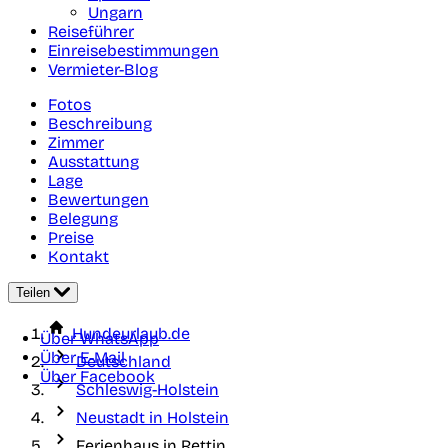
Ungarn
Reiseführer
Einreisebestimmungen
Vermieter-Blog
Fotos
Beschreibung
Zimmer
Ausstattung
Lage
Bewertungen
Belegung
Preise
Kontakt
Teilen
Hundeurlaub.de
Über WhatsApp
Über E-Mail
Deutschland
Über Facebook
Schleswig-Holstein
Neustadt in Holstein
Ferienhaus in Rettin