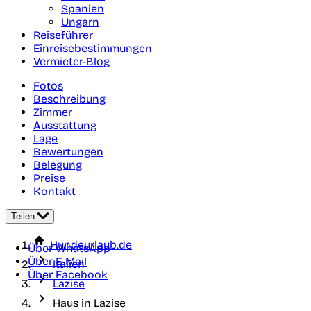
Spanien
Ungarn
Reiseführer
Einreisebestimmungen
Vermieter-Blog
Fotos
Beschreibung
Zimmer
Ausstattung
Lage
Bewertungen
Belegung
Preise
Kontakt
Teilen
Hundeurlaub.de
Über WhatsApp
Über E-Mail
Italien
Über Facebook
Lazise
Haus in Lazise