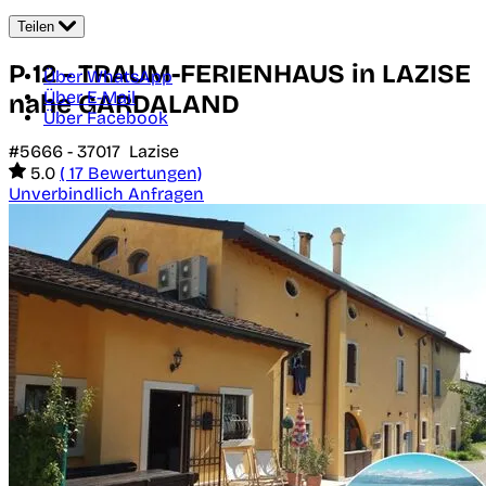
Teilen
P 12 - TRAUM-FERIENHAUS in LAZISE
Über WhatsApp
Über E-Mail
nahe GARDALAND
Über Facebook
#5666 -
37017
Lazise
5.0
( 17 Bewertungen)
Unverbindlich Anfragen