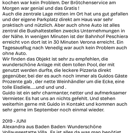
kochen war kein Problem. Der Brötchenservice am
Morgen war genial und das Gratis !
Auch die zentrale Lage mitten im Ort hat uns gut gefallen
und der eigene Parkplatz direkt am Haus war sehr
praktisch und nützlich. Aber auch ohne Auto ist alles
zentral die Bushaltestellen zwecks Unternehmungen in
der Nähe. In wenigen Minuten ist der Bahnhof Peschiera
erreicht von dort ist in 30 Minuten Verona erreicht. Ein
Tagesausflug nach Venedig war auch kein Problem auch
ohne Auto.
Wir finden das Objekt ist sehr zu empfehlen, die
wunderschöne Anlage mit dem tollen Pool, der mit
genutzt werden durfte, die leckere Pizzeria direkt
gegenüber, bei der es auch noch immer als Guidos Gäste
Prozente gab , der nette Weinhändler um die Ecke, eine
tolle Eisdiele.....und und und .
Guido ist ein sehr charmanter, netter und aufmerksamer
Vermieter. Es hat uns an nichts gefehlt. Und stehen
weiterhin gerne mit Guido in Kontakt und kommen auch
sehr gerne im September noch einmal wieder.
2019 - JUNI
Alexandra aus Baden Baden: Wunderschöne
Vollausgestatte Villa . Es ist alles da was man benötigt.