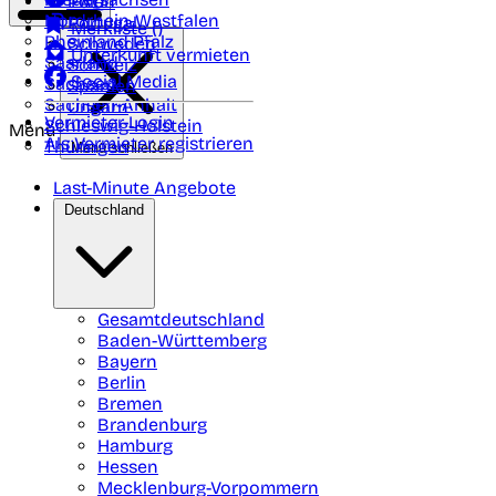
Polen
FAQ
Nordrhein-Westfalen
Portugal
Merkliste (
)
Rheinland Pfalz
Schweden
Unterkunft vermieten
Saarland
Schweiz
Social Media
Sachsen
Spanien
Sachsen-Anhalt
Ungarn
Vermieter-Login
Schleswig-Holstein
Menü
Als Vermieter registrieren
Thüringen
Menü schließen
Last-Minute Angebote
Deutschland
Gesamtdeutschland
Baden-Württemberg
Bayern
Berlin
Bremen
Brandenburg
Hamburg
Hessen
Mecklenburg-Vorpommern