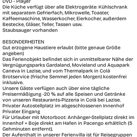
DVD - Player
Die Küche verfügt über alle Elektrogeräte: Kühlschrank
mit separatem Gefrierfach, Mikrowelle, Toaster,
Kaffeemaschine, Wasserkocher, Eierkocher, außerdem
Bestecke, Gläser, Teller, Tassen usw.
Staubsauger vorhanden
BESONDERHEITEN
Gut erzogene Haustiere erlaubt (bitte genaue Größe
angeben)
Das Ferienobjekt befindet sich in unmittelbarer Nähe der
Vergnügungsparks Gardaland, Movieland und Aquapark
Caneva in Lazise, und vom Thermalpark in Colá
Brotservice (frische Semmel jeden Morgen) kostenfrei
inklusive.
Unsere Gäste verfügen auch über eine tägliche
Preisermäßigung -20 % auf alle Speisen und Getränke
von unseren Restaurants-Pizzeria in Colá bei Lazise.
Privater Autostellplatz im abgeschlossenen Innenhof
Privater Eingang
Für Urlauber mit Motorboot: Anhänger-Stellplatz direkt im
Innenhof + Boje direkt am Hafen in Pacengo erhältlich (5
Gehminuten entfernt).
Der Aufenthalt in unserer Ferienvilla ist für Reisegruppen