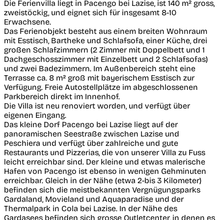
Die Ferienvilla liegt in Pacengo bei Lazise, ist 140 m² gross,
zweistöckig, und eignet sich für insgesamt 8-10
Erwachsene.
Das Ferienobjekt besteht aus einem breiten Wohnraum
mit Esstisch, Bartheke und Schlafsofa, einer Küche, drei
großen Schlafzimmern (2 Zimmer mit Doppelbett und 1
Dachgeschosszimmer mit Einzelbett und 2 Schlafsofas)
und zwei Badezimmern. Im Außenbereich steht eine
Terrasse ca. 8 m² groß mit bayerischem Esstisch zur
Verfügung. Freie Autostellplätze im abgeschlossenen
Parkbereich direkt im Innenhof.
Die Villa ist neu renoviert worden, und verfügt über
eigenen Eingang.
Das kleine Dorf Pacengo bei Lazise liegt auf der
panoramischen Seestraße zwischen Lazise und
Peschiera und verfügt über zahlreiche und gute
Restaurants und Pizzerias, die von unserer Villa zu Fuss
leicht erreichbar sind. Der kleine und etwas malerische
Hafen von Pacengo ist ebenso in wenigen Gehminuten
erreichbar. Gleich in der Nähe (etwa 2-bis 3 Kilometer)
befinden sich die meistbekannten Vergnügungsparks
Gardaland, Movieland und Aquaparadise und der
Thermalpark in Cola bei Lazise. In der Nähe des
Gardasees befinden sich grosse Outletcenter, in denen es