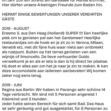
im Jahr 2011 ein Strand am Gardasee für Hunde eröffnet.
Hier dürfen unsere 4-beinigen Freunde zum Baden hin.
HIERMIT EINIGE BEWERTUNGEN UNSERER VEREHRTEN
GÄSTE
2019 - AUGUST
Erasmo S. aus Den Haag (Holland): SUPER !!!! Een heerlijke
plek om te genieten pal aan het Gardameer! Heerlijke
restaurantjes om de hoek en je zit zo in Verona, Milaan,
Venetië etc. met dit fijne huis waar niets aan ontbreekt
als rustpunt. Buiten op het terras genieten van een
wijntje of limoncello. De lieve verhuurder Guido
verwelkomt je en als er iets is dan is hij direct ter plaatse.
Hij doet er alles aan om het je naar je zin te maken. Ik kan
deze accomodatie aan iedereen aanbevelen! Wij komen
zeker nog eens terug.
2019 - JUNI
Regina aus Berlin: Wir haben in Pacengo sehr schöne 14
Tage verbracht. Wir sind mit 5 Personen angereist 1
Kleinkind und 3 Hunden .
Jeder hatte seinen Bereich für sich samt Bad. Das Haus
ist sehr geräumig und gut ausgestattet, für 6 Personen zu