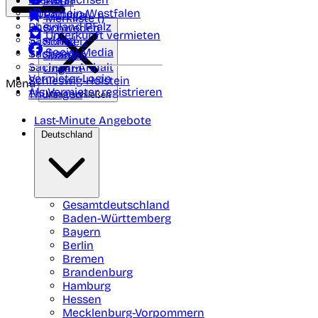
Polen
FAQ
Nordrhein-Westfalen
Portugal
Merkliste (
)
Rheinland Pfalz
Schweden
Unterkunft vermieten
Saarland
Schweiz
Social Media
Sachsen
Spanien
Sachsen-Anhalt
Ungarn
Vermieter-Login
Schleswig-Holstein
Menü
Als Vermieter registrieren
Thüringen
Menü schließen
Last-Minute Angebote
Deutschland
Gesamtdeutschland
Baden-Württemberg
Bayern
Berlin
Bremen
Brandenburg
Hamburg
Hessen
Mecklenburg-Vorpommern