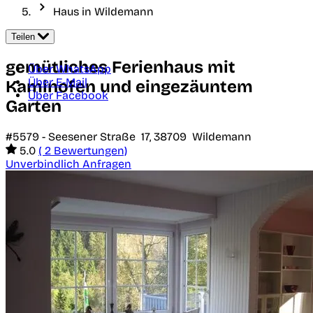
Haus in Wildemann
Teilen
gemütliches Ferienhaus mit
Über WhatsApp
Über E-Mail
Kaminofen und eingezäuntem
Über Facebook
Garten
#5579 -
Seesener Straße 17,
38709
Wildemann
5.0
( 2 Bewertungen)
Unverbindlich Anfragen