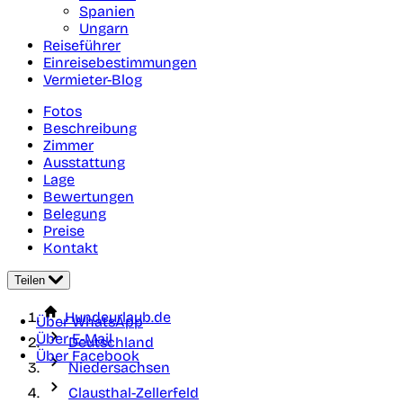
Spanien
Ungarn
Reiseführer
Einreisebestimmungen
Vermieter-Blog
Fotos
Beschreibung
Zimmer
Ausstattung
Lage
Bewertungen
Belegung
Preise
Kontakt
Teilen
Hundeurlaub.de
Über WhatsApp
Über E-Mail
Deutschland
Über Facebook
Niedersachsen
Clausthal-Zellerfeld