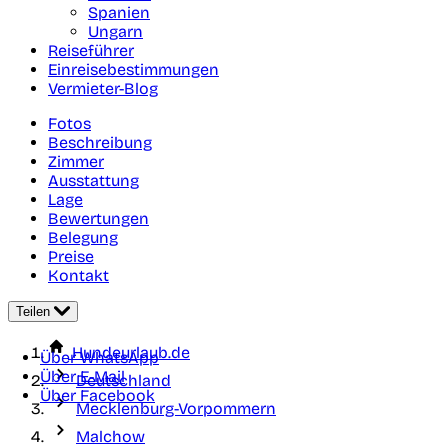
Spanien
Ungarn
Reiseführer
Einreisebestimmungen
Vermieter-Blog
Fotos
Beschreibung
Zimmer
Ausstattung
Lage
Bewertungen
Belegung
Preise
Kontakt
Teilen
Hundeurlaub.de
Über WhatsApp
Über E-Mail
Deutschland
Über Facebook
Mecklenburg-Vorpommern
Malchow