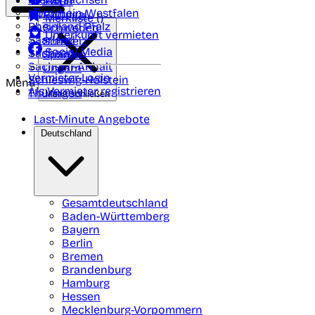
Polen
FAQ
Nordrhein-Westfalen
Portugal
Merkliste (
)
Rheinland Pfalz
Schweden
Unterkunft vermieten
Saarland
Schweiz
Social Media
Sachsen
Spanien
Sachsen-Anhalt
Ungarn
Vermieter-Login
Schleswig-Holstein
Menü
Als Vermieter registrieren
Thüringen
Menü schließen
Last-Minute Angebote
Deutschland
Gesamtdeutschland
Baden-Württemberg
Bayern
Berlin
Bremen
Brandenburg
Hamburg
Hessen
Mecklenburg-Vorpommern