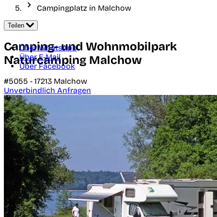
Campingplatz in Malchow
Teilen
Camping- und Wohnmobilpark
Über WhatsApp
Über E-Mail
Naturcamping Malchow
Über Facebook
#5055 -
17213
Malchow
Unverbindlich Anfragen