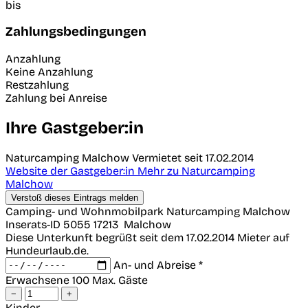
bis
Zahlungsbedingungen
Anzahlung
Keine Anzahlung
Restzahlung
Zahlung bei Anreise
Ihre Gastgeber:in
Naturcamping Malchow
Vermietet seit 17.02.2014
Website der Gastgeber:in
Mehr zu Naturcamping
Malchow
Verstoß dieses Eintrags melden
Camping- und Wohnmobilpark Naturcamping Malchow
Inserats-ID 5055
17213
Malchow
Diese Unterkunft begrüßt seit dem 17.02.2014 Mieter auf
Hundeurlaub.de.
An- und Abreise *
Erwachsene
100 Max. Gäste
−
+
Kinder