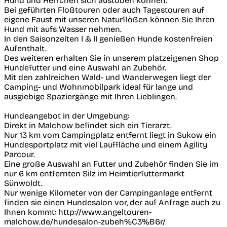
Hund und Herrchen sich austoben können.
Bei geführten Floßtouren oder auch Tagestouren auf
eigene Faust mit unseren Naturflößen können Sie Ihren
Hund mit aufs Wasser nehmen.
In den Saisonzeiten I & II genießen Hunde kostenfreien
Aufenthalt.
Des weiteren erhalten Sie in unserem platzeigenen Shop
Hundefutter und eine Auswahl an Zubehör.
Mit den zahlreichen Wald- und Wanderwegen liegt der
Camping- und Wohnmobilpark ideal für lange und
ausgiebige Spaziergänge mit Ihren Lieblingen.
Hundeangebot in der Umgebung:
Direkt in Malchow befindet sich ein Tierarzt.
Nur 13 km vom Campingplatz entfernt liegt in Sukow ein
Hundesportplatz mit viel Lauffläche und einem Agility
Parcour.
Eine große Auswahl an Futter und Zubehör finden Sie im
nur 6 km entfernten Silz im Heimtierfuttermarkt
Sünwoldt.
Nur wenige Kilometer von der Campinganlage entfernt
finden sie einen Hundesalon vor, der auf Anfrage auch zu
Ihnen kommt: http://www.angeltouren-
malchow.de/hundesalon-zubeh%C3%B6r/