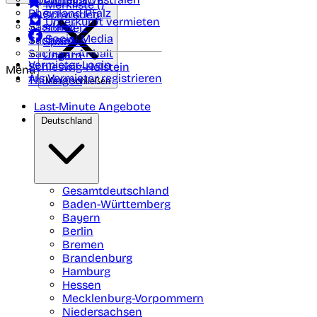
Portugal
Merkliste (
)
Rheinland Pfalz
Schweden
Unterkunft vermieten
Saarland
Schweiz
Social Media
Sachsen
Spanien
Sachsen-Anhalt
Ungarn
Vermieter-Login
Schleswig-Holstein
Menü
Als Vermieter registrieren
Thüringen
Menü schließen
Last-Minute Angebote
Deutschland
Gesamtdeutschland
Baden-Württemberg
Bayern
Berlin
Bremen
Brandenburg
Hamburg
Hessen
Mecklenburg-Vorpommern
Niedersachsen