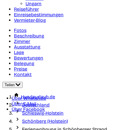
Ungarn
Reiseführer
Einreisebestimmungen
Vermieter-Blog
Fotos
Beschreibung
Zimmer
Ausstattung
Lage
Bewertungen
Belegung
Preise
Kontakt
Teilen
Hundeurlaub.de
Über WhatsApp
Über E-Mail
Deutschland
Über Facebook
Schleswig-Holstein
Schönberg (Holstein)
Ferienwohnung in Schönberger Strand