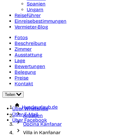
Spanien
Ungarn
Reiseführer
Einreisebestimmungen
Vermieter-Blog
Fotos
Beschreibung
Zimmer
Ausstattung
Lage
Bewertungen
Belegung
Preise
Kontakt
Teilen
Hundeurlaub.de
Über WhatsApp
Über E-Mail
Kroatien
Über Facebook
Općina Kanfanar
Villa in Kanfanar