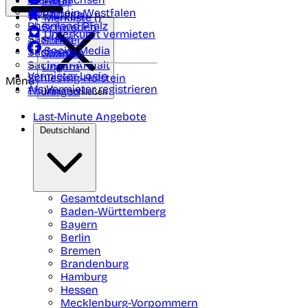
Polen
FAQ
Nordrhein-Westfalen
Portugal
Merkliste (
)
Rheinland Pfalz
Schweden
Unterkunft vermieten
Saarland
Schweiz
Social Media
Sachsen
Spanien
Sachsen-Anhalt
Ungarn
Vermieter-Login
Schleswig-Holstein
Menü
Als Vermieter registrieren
Thüringen
Menü schließen
Last-Minute Angebote
Deutschland
Gesamtdeutschland
Baden-Württemberg
Bayern
Berlin
Bremen
Brandenburg
Hamburg
Hessen
Mecklenburg-Vorpommern