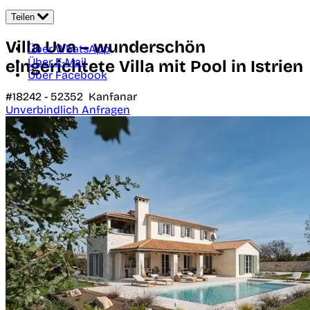
Teilen
Villa Uva – wunderschön
Über WhatsApp
Über E-Mail
eingerichtete Villa mit Pool in Istrien
Über Facebook
#18242 -
52352
Kanfanar
Unverbindlich Anfragen