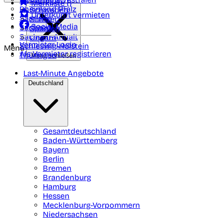
Portugal
Merkliste (
)
Rheinland Pfalz
Schweden
Unterkunft vermieten
Saarland
Schweiz
Social Media
Sachsen
Spanien
Sachsen-Anhalt
Ungarn
Vermieter-Login
Schleswig-Holstein
Menü
Als Vermieter registrieren
Thüringen
Menü schließen
Last-Minute Angebote
Deutschland
Gesamtdeutschland
Baden-Württemberg
Bayern
Berlin
Bremen
Brandenburg
Hamburg
Hessen
Mecklenburg-Vorpommern
Niedersachsen