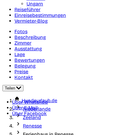
Ungarn
Reiseführer
Einreisebestimmungen
Vermieter-Blog
Fotos
Beschreibung
Zimmer
Ausstattung
Lage
Bewertungen
Belegung
Preise
Kontakt
Teilen
Hundeurlaub.de
Über WhatsApp
Über E-Mail
Niederlande
Über Facebook
Zeeland
Renesse
Ferienhaus in Renesse