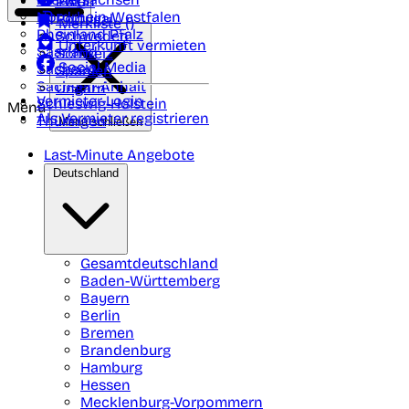
Polen
FAQ
Nordrhein-Westfalen
Portugal
Merkliste (
)
Rheinland Pfalz
Schweden
Unterkunft vermieten
Saarland
Schweiz
Social Media
Sachsen
Spanien
Sachsen-Anhalt
Ungarn
Vermieter-Login
Schleswig-Holstein
Menü
Als Vermieter registrieren
Thüringen
Menü schließen
Last-Minute Angebote
Deutschland
Gesamtdeutschland
Baden-Württemberg
Bayern
Berlin
Bremen
Brandenburg
Hamburg
Hessen
Mecklenburg-Vorpommern