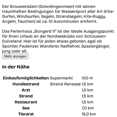
Der Brouwersdam (Grevelingenmeer) mit seinen
traumhaften Bedingungen für Wassersport aller Art (Kite-
Surfen, Windsurfen, Segeln, Strandsegeln, Kite-Buggy,
Angeln, Tauchen) ist ca. 10 Autominuten entfernt.
Das Ferienhaus „Bongerd 11“ ist der ideale Ausgangspunkt
für Ihren Urlaub an der Nordseeküste von Schouwen-
Duiveland. Hier ist für jeden etwas geboten, egal ob
Sportler, Faulenzer, Wanderer, Radfahrer, Spaziergänger,
jung oder alt.
Mehr anzeigen
In der Nähe
Einkaufsmöglichkeiten
Supermarkt
100 m
Hundestrand
Strand Renesse
1,5 km
Arzt
1,0 km
Strand
1,5 km
Restaurant
1,5 km
See
7,0 km
Tierarzt
15,0 km