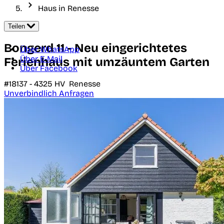
Haus in Renesse
Teilen
Bongerd 11 - Neu eingerichtetes
Über WhatsApp
Über E-Mail
Ferienhaus mit umzäuntem Garten
Über Facebook
#18137 -
4325 HV
Renesse
Unverbindlich Anfragen