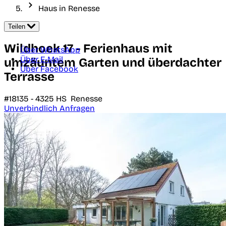
Haus in Renesse
Teilen
Wildhoek 17 - Ferienhaus mit
Über WhatsApp
Über E-Mail
umzäuntem Garten und überdachter
Über Facebook
Terrasse
#18135 -
4325 HS
Renesse
Unverbindlich Anfragen