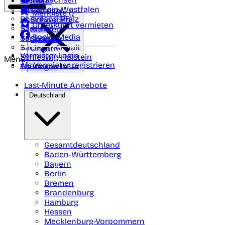
Polen
FAQ
Nordrhein-Westfalen
Portugal
Merkliste (
)
Rheinland Pfalz
Schweden
Unterkunft vermieten
Saarland
Schweiz
Social Media
Sachsen
Spanien
Sachsen-Anhalt
Ungarn
Vermieter-Login
Schleswig-Holstein
Menü
Als Vermieter registrieren
Thüringen
Menü schließen
Last-Minute Angebote
Deutschland
Gesamtdeutschland
Baden-Württemberg
Bayern
Berlin
Bremen
Brandenburg
Hamburg
Hessen
Mecklenburg-Vorpommern