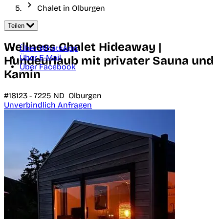
Chalet in Olburgen
Teilen
Wellness Chalet Hideaway |
Über WhatsApp
Über E-Mail
Hundeurlaub mit privater Sauna und
Über Facebook
Kamin
#18123 -
7225 ND
Olburgen
Unverbindlich Anfragen