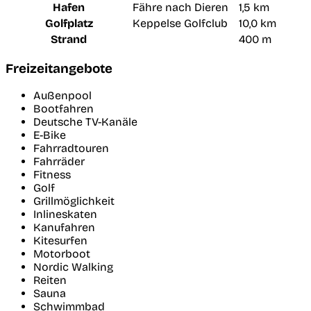
Hafen
Fähre nach Dieren
1,5 km
Golfplatz
Keppelse Golfclub
10,0 km
Strand
400 m
Freizeitangebote
Außenpool
Bootfahren
Deutsche TV-Kanäle
E-Bike
Fahrradtouren
Fahrräder
Fitness
Golf
Grillmöglichkeit
Inlineskaten
Kanufahren
Kitesurfen
Motorboot
Nordic Walking
Reiten
Sauna
Schwimmbad