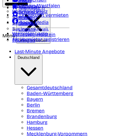
Polen
FAQ
Nordrhein-Westfalen
Portugal
Merkliste (
)
Rheinland Pfalz
Schweden
Unterkunft vermieten
Saarland
Schweiz
Social Media
Sachsen
Spanien
Sachsen-Anhalt
Ungarn
Vermieter-Login
Schleswig-Holstein
Menü
Als Vermieter registrieren
Thüringen
Menü schließen
Last-Minute Angebote
Deutschland
Gesamtdeutschland
Baden-Württemberg
Bayern
Berlin
Bremen
Brandenburg
Hamburg
Hessen
Mecklenburg-Vorpommern