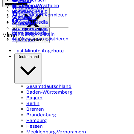
Polen
FAQ
Nordrhein-Westfalen
Portugal
Merkliste (
)
Rheinland Pfalz
Schweden
Unterkunft vermieten
Saarland
Schweiz
Social Media
Sachsen
Spanien
Sachsen-Anhalt
Ungarn
Vermieter-Login
Schleswig-Holstein
Menü
Als Vermieter registrieren
Thüringen
Menü schließen
Last-Minute Angebote
Deutschland
Gesamtdeutschland
Baden-Württemberg
Bayern
Berlin
Bremen
Brandenburg
Hamburg
Hessen
Mecklenburg-Vorpommern