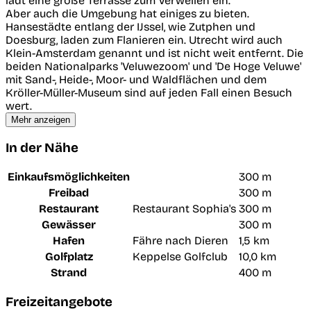
lädt eine große Terrasse zum Verweilen ein.
Aber auch die Umgebung hat einiges zu bieten.
Hansestädte entlang der IJssel, wie Zutphen und
Doesburg, laden zum Flanieren ein. Utrecht wird auch
Klein-Amsterdam genannt und ist nicht weit entfernt. Die
beiden Nationalparks 'Veluwezoom' und 'De Hoge Veluwe'
mit Sand-, Heide-, Moor- und Waldflächen und dem
Kröller-Müller-Museum sind auf jeden Fall einen Besuch
wert.
Mehr anzeigen
In der Nähe
Einkaufsmöglichkeiten
300 m
Freibad
300 m
Restaurant
Restaurant Sophia's
300 m
Gewässer
300 m
Hafen
Fähre nach Dieren
1,5 km
Golfplatz
Keppelse Golfclub
10,0 km
Strand
400 m
Freizeitangebote