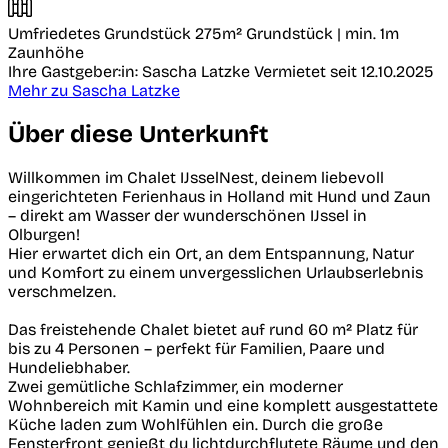
Umfriedetes Grundstück
275m² Grundstück | min. 1m
Zaunhöhe
Ihre Gastgeber:in: Sascha Latzke
Vermietet seit 12.10.2025
Mehr zu Sascha Latzke
Über diese Unterkunft
Willkommen im Chalet IJsselNest, deinem liebevoll
eingerichteten Ferienhaus in Holland mit Hund und Zaun
– direkt am Wasser der wunderschönen IJssel in
Olburgen!
Hier erwartet dich ein Ort, an dem Entspannung, Natur
und Komfort zu einem unvergesslichen Urlaubserlebnis
verschmelzen.
Das freistehende Chalet bietet auf rund 60 m² Platz für
bis zu 4 Personen – perfekt für Familien, Paare und
Hundeliebhaber.
Zwei gemütliche Schlafzimmer, ein moderner
Wohnbereich mit Kamin und eine komplett ausgestattete
Küche laden zum Wohlfühlen ein. Durch die große
Fensterfront genießt du lichtdurchflutete Räume und den