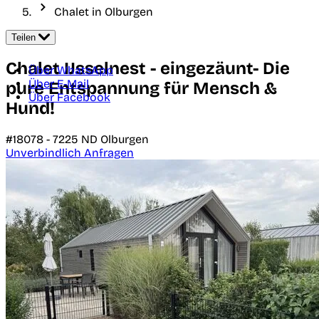
Chalet in Olburgen
Teilen
Chalet IJsselnest - eingezäunt- Die
Über WhatsApp
Über E-Mail
pure Entspannung für Mensch &
Über Facebook
Hund!
#18078 -
7225 ND
Olburgen
Unverbindlich Anfragen