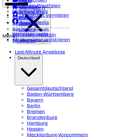
Polen
FAQ
Nordrhein-Westfalen
Portugal
Merkliste (
)
Rheinland Pfalz
Schweden
Unterkunft vermieten
Saarland
Schweiz
Social Media
Sachsen
Spanien
Sachsen-Anhalt
Ungarn
Vermieter-Login
Schleswig-Holstein
Menü
Als Vermieter registrieren
Thüringen
Menü schließen
Last-Minute Angebote
Deutschland
Gesamtdeutschland
Baden-Württemberg
Bayern
Berlin
Bremen
Brandenburg
Hamburg
Hessen
Mecklenburg-Vorpommern