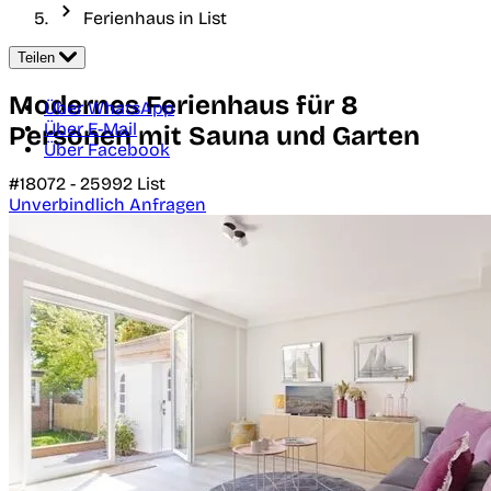
Ferienhaus in List
Teilen
Modernes Ferienhaus für 8
Über WhatsApp
Über E-Mail
Personen mit Sauna und Garten
Über Facebook
#18072 -
25992
List
Unverbindlich Anfragen