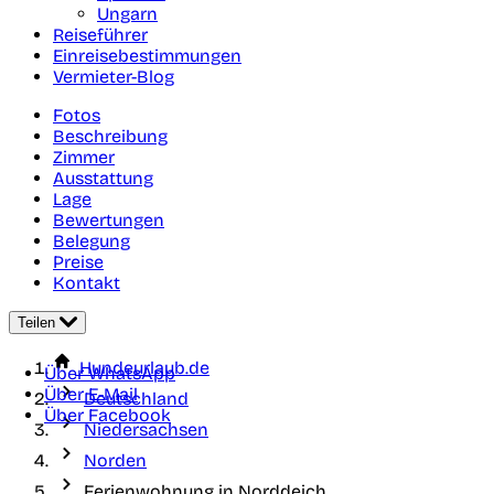
Ungarn
Reiseführer
Einreisebestimmungen
Vermieter-Blog
Fotos
Beschreibung
Zimmer
Ausstattung
Lage
Bewertungen
Belegung
Preise
Kontakt
Teilen
Hundeurlaub.de
Über WhatsApp
Über E-Mail
Deutschland
Über Facebook
Niedersachsen
Norden
Ferienwohnung in Norddeich