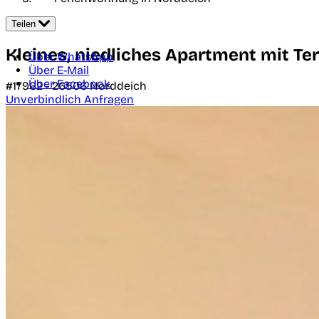
Teilen
Kleines, niedliches Apartment mit Ter
Über WhatsApp
Über E-Mail
Über Facebook
#17962 -
26506
Norddeich
Unverbindlich Anfragen