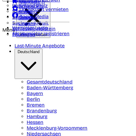
Portugal
Merkliste (
)
Rheinland Pfalz
Schweden
Unterkunft vermieten
Saarland
Schweiz
Social Media
Sachsen
Spanien
Sachsen-Anhalt
Ungarn
Vermieter-Login
Schleswig-Holstein
Menü
Als Vermieter registrieren
Thüringen
Menü schließen
Last-Minute Angebote
Deutschland
Gesamtdeutschland
Baden-Württemberg
Bayern
Berlin
Bremen
Brandenburg
Hamburg
Hessen
Mecklenburg-Vorpommern
Niedersachsen