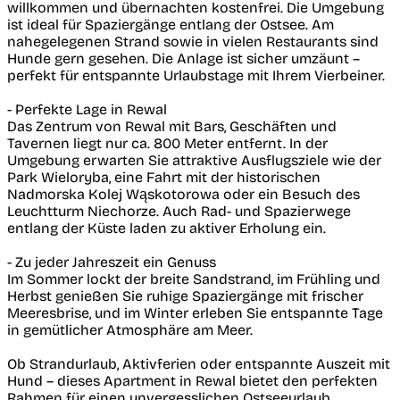
willkommen und übernachten kostenfrei. Die Umgebung
ist ideal für Spaziergänge entlang der Ostsee. Am
nahegelegenen Strand sowie in vielen Restaurants sind
Hunde gern gesehen. Die Anlage ist sicher umzäunt –
perfekt für entspannte Urlaubstage mit Ihrem Vierbeiner.
- Perfekte Lage in Rewal
Das Zentrum von Rewal mit Bars, Geschäften und
Tavernen liegt nur ca. 800 Meter entfernt. In der
Umgebung erwarten Sie attraktive Ausflugsziele wie der
Park Wieloryba, eine Fahrt mit der historischen
Nadmorska Kolej Wąskotorowa oder ein Besuch des
Leuchtturm Niechorze. Auch Rad- und Spazierwege
entlang der Küste laden zu aktiver Erholung ein.
- Zu jeder Jahreszeit ein Genuss
Im Sommer lockt der breite Sandstrand, im Frühling und
Herbst genießen Sie ruhige Spaziergänge mit frischer
Meeresbrise, und im Winter erleben Sie entspannte Tage
in gemütlicher Atmosphäre am Meer.
Ob Strandurlaub, Aktivferien oder entspannte Auszeit mit
Hund – dieses Apartment in Rewal bietet den perfekten
Rahmen für einen unvergesslichen Ostseeurlaub.