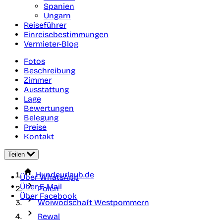
Spanien
Ungarn
Reiseführer
Einreisebestimmungen
Vermieter-Blog
Fotos
Beschreibung
Zimmer
Ausstattung
Lage
Bewertungen
Belegung
Preise
Kontakt
Teilen
Hundeurlaub.de
Über WhatsApp
Über E-Mail
Polen
Über Facebook
Woiwodschaft Westpommern
Rewal