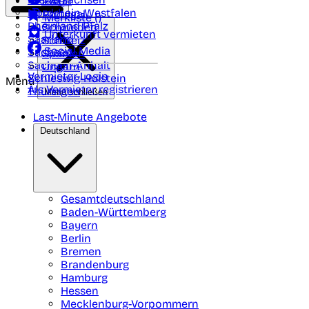
Polen
FAQ
Nordrhein-Westfalen
Portugal
Merkliste (
)
Rheinland Pfalz
Schweden
Unterkunft vermieten
Saarland
Schweiz
Social Media
Sachsen
Spanien
Sachsen-Anhalt
Ungarn
Vermieter-Login
Schleswig-Holstein
Menü
Als Vermieter registrieren
Thüringen
Menü schließen
Last-Minute Angebote
Deutschland
Gesamtdeutschland
Baden-Württemberg
Bayern
Berlin
Bremen
Brandenburg
Hamburg
Hessen
Mecklenburg-Vorpommern