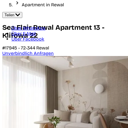
Apartment in Rewal
Teilen
Sea Flair Rewal Apartment 13 -
Über WhatsApp
Über E-Mail
Klifowa 22
Über Facebook
#17945 -
72-344
Rewal
Unverbindlich Anfragen