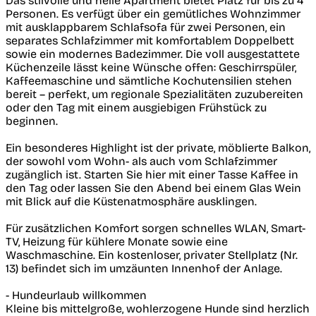
Das stilvolle und helle Apartment bietet Platz für bis zu 4
Personen. Es verfügt über ein gemütliches Wohnzimmer
mit ausklappbarem Schlafsofa für zwei Personen, ein
separates Schlafzimmer mit komfortablem Doppelbett
sowie ein modernes Badezimmer. Die voll ausgestattete
Küchenzeile lässt keine Wünsche offen: Geschirrspüler,
Kaffeemaschine und sämtliche Kochutensilien stehen
bereit – perfekt, um regionale Spezialitäten zuzubereiten
oder den Tag mit einem ausgiebigen Frühstück zu
beginnen.
Ein besonderes Highlight ist der private, möblierte Balkon,
der sowohl vom Wohn- als auch vom Schlafzimmer
zugänglich ist. Starten Sie hier mit einer Tasse Kaffee in
den Tag oder lassen Sie den Abend bei einem Glas Wein
mit Blick auf die Küstenatmosphäre ausklingen.
Für zusätzlichen Komfort sorgen schnelles WLAN, Smart-
TV, Heizung für kühlere Monate sowie eine
Waschmaschine. Ein kostenloser, privater Stellplatz (Nr.
13) befindet sich im umzäunten Innenhof der Anlage.
- Hundeurlaub willkommen
Kleine bis mittelgroße, wohlerzogene Hunde sind herzlich