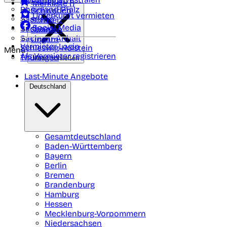
Portugal
Merkliste (
)
Rheinland Pfalz
Schweden
Unterkunft vermieten
Saarland
Schweiz
Social Media
Sachsen
Spanien
Sachsen-Anhalt
Ungarn
Vermieter-Login
Schleswig-Holstein
Menü
Als Vermieter registrieren
Thüringen
Menü schließen
Last-Minute Angebote
Deutschland
Gesamtdeutschland
Baden-Württemberg
Bayern
Berlin
Bremen
Brandenburg
Hamburg
Hessen
Mecklenburg-Vorpommern
Niedersachsen