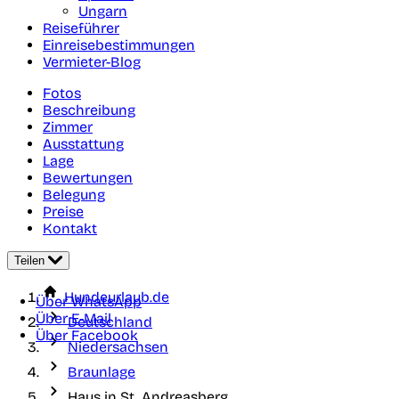
Ungarn
Reiseführer
Einreisebestimmungen
Vermieter-Blog
Fotos
Beschreibung
Zimmer
Ausstattung
Lage
Bewertungen
Belegung
Preise
Kontakt
Teilen
Hundeurlaub.de
Über WhatsApp
Über E-Mail
Deutschland
Über Facebook
Niedersachsen
Braunlage
Haus in St. Andreasberg