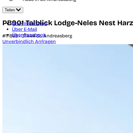
Teilen
PB901 Talblick Lodge-Neles Nest Har
Über WhatsApp
Über E-Mail
Über Facebook
#17863 -
37444
St. Andreasberg
Unverbindlich Anfragen