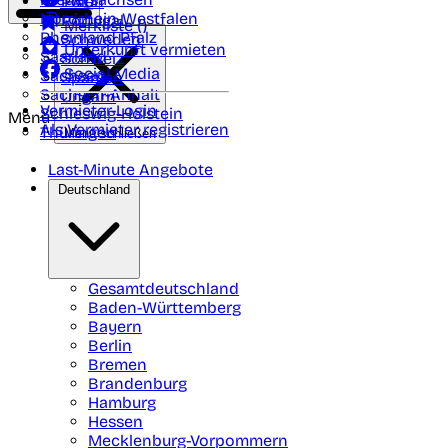
Polen
FAQ
Nordrhein-Westfalen
Portugal
Merkliste (
)
Rheinland Pfalz
Schweden
Unterkunft vermieten
Saarland
Schweiz
Social Media
Sachsen
Spanien
Sachsen-Anhalt
Ungarn
Vermieter-Login
Schleswig-Holstein
Menü
Als Vermieter registrieren
Thüringen
Menü schließen
Last-Minute Angebote
Deutschland
Gesamtdeutschland
Baden-Württemberg
Bayern
Berlin
Bremen
Brandenburg
Hamburg
Hessen
Mecklenburg-Vorpommern