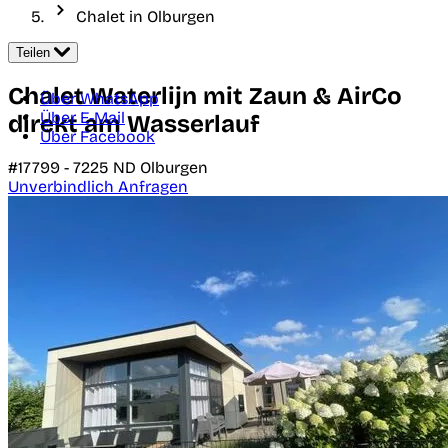
Chalet in Olburgen
Teilen
Chalet Waterlijn mit Zaun & AirCo
Über WhatsApp
Über E-Mail
direkt am Wasserlauf
Über Facebook
#17799 -
7225 ND
Olburgen
Unverbindlich Anfragen