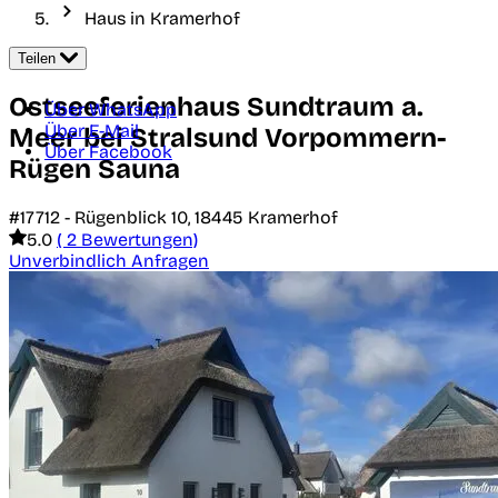
Haus in Kramerhof
Teilen
Ostseeferienhaus Sundtraum a.
Über WhatsApp
Über E-Mail
Meer bei Stralsund Vorpommern-
Über Facebook
Rügen Sauna
#17712 -
Rügenblick 10,
18445
Kramerhof
5.0
( 2 Bewertungen)
Unverbindlich Anfragen