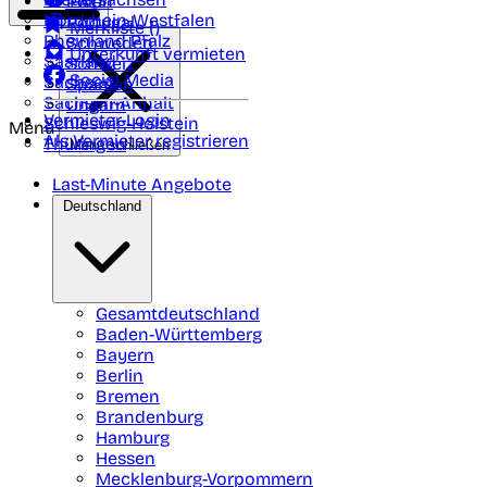
Polen
FAQ
Nordrhein-Westfalen
Portugal
Merkliste (
)
Rheinland Pfalz
Schweden
Unterkunft vermieten
Saarland
Schweiz
Social Media
Sachsen
Spanien
Sachsen-Anhalt
Ungarn
Vermieter-Login
Schleswig-Holstein
Menü
Als Vermieter registrieren
Thüringen
Menü schließen
Last-Minute Angebote
Deutschland
Gesamtdeutschland
Baden-Württemberg
Bayern
Berlin
Bremen
Brandenburg
Hamburg
Hessen
Mecklenburg-Vorpommern