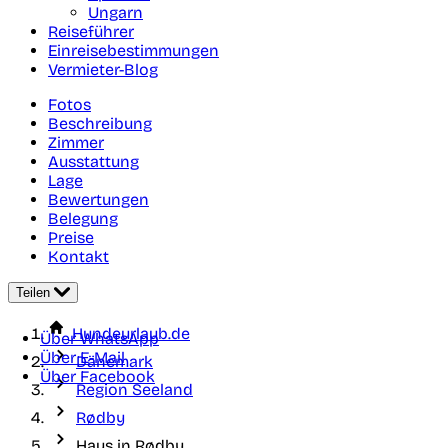
Ungarn
Reiseführer
Einreisebestimmungen
Vermieter-Blog
Fotos
Beschreibung
Zimmer
Ausstattung
Lage
Bewertungen
Belegung
Preise
Kontakt
Teilen
Hundeurlaub.de
Über WhatsApp
Über E-Mail
Dänemark
Über Facebook
Region Seeland
Rødby
Haus in Rødby