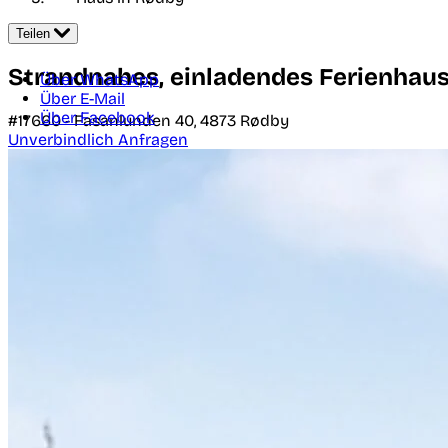
Teilen
Strandnahes, einladendes Ferienhau
Über WhatsApp
Über E-Mail
Über Facebook
#17660 -
Fasanlunden 40,
4873
Rødby
Unverbindlich Anfragen