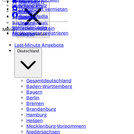
Portugal
Merkliste (
)
Rheinland Pfalz
Schweden
Unterkunft vermieten
Saarland
Schweiz
Social Media
Sachsen
Spanien
Sachsen-Anhalt
Ungarn
Vermieter-Login
Schleswig-Holstein
Menü
Als Vermieter registrieren
Thüringen
Menü schließen
Last-Minute Angebote
Deutschland
Gesamtdeutschland
Baden-Württemberg
Bayern
Berlin
Bremen
Brandenburg
Hamburg
Hessen
Mecklenburg-Vorpommern
Niedersachsen