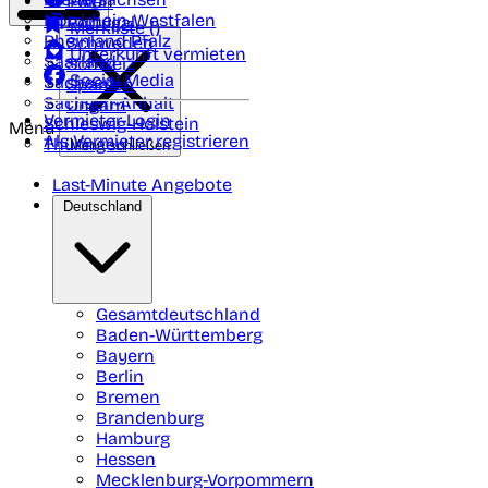
Polen
FAQ
Nordrhein-Westfalen
Portugal
Merkliste (
)
Rheinland Pfalz
Schweden
Unterkunft vermieten
Saarland
Schweiz
Social Media
Sachsen
Spanien
Sachsen-Anhalt
Ungarn
Vermieter-Login
Schleswig-Holstein
Menü
Als Vermieter registrieren
Thüringen
Menü schließen
Last-Minute Angebote
Deutschland
Gesamtdeutschland
Baden-Württemberg
Bayern
Berlin
Bremen
Brandenburg
Hamburg
Hessen
Mecklenburg-Vorpommern