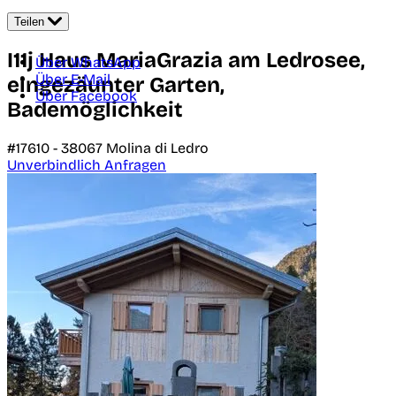
Teilen
I11j Haus MariaGrazia am Ledrosee,
Über WhatsApp
Über E-Mail
eingezäunter Garten,
Über Facebook
Bademöglichkeit
#17610 -
38067
Molina di Ledro
Unverbindlich Anfragen