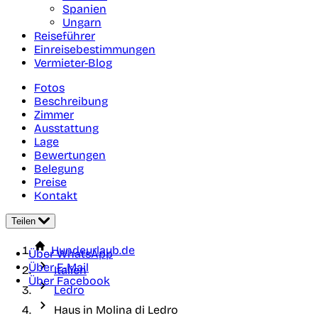
Spanien
Ungarn
Reiseführer
Einreisebestimmungen
Vermieter-Blog
Fotos
Beschreibung
Zimmer
Ausstattung
Lage
Bewertungen
Belegung
Preise
Kontakt
Teilen
Hundeurlaub.de
Über WhatsApp
Über E-Mail
Italien
Über Facebook
Ledro
Haus in Molina di Ledro