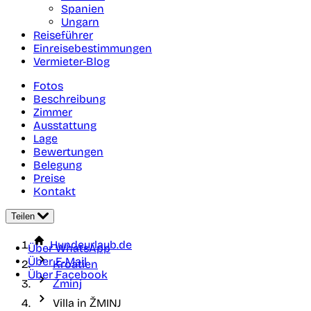
Spanien
Ungarn
Reiseführer
Einreisebestimmungen
Vermieter-Blog
Fotos
Beschreibung
Zimmer
Ausstattung
Lage
Bewertungen
Belegung
Preise
Kontakt
Teilen
Hundeurlaub.de
Über WhatsApp
Über E-Mail
Kroatien
Über Facebook
Žminj
Villa in ŽMINJ