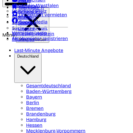
Polen
FAQ
Nordrhein-Westfalen
Portugal
Merkliste (
)
Rheinland Pfalz
Schweden
Unterkunft vermieten
Saarland
Schweiz
Social Media
Sachsen
Spanien
Sachsen-Anhalt
Ungarn
Vermieter-Login
Schleswig-Holstein
Menü
Als Vermieter registrieren
Thüringen
Menü schließen
Last-Minute Angebote
Deutschland
Gesamtdeutschland
Baden-Württemberg
Bayern
Berlin
Bremen
Brandenburg
Hamburg
Hessen
Mecklenburg-Vorpommern