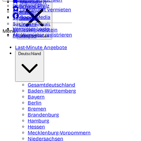
Portugal
Merkliste (
)
Rheinland Pfalz
Schweden
Unterkunft vermieten
Saarland
Schweiz
Social Media
Sachsen
Spanien
Sachsen-Anhalt
Ungarn
Vermieter-Login
Schleswig-Holstein
Menü
Als Vermieter registrieren
Thüringen
Menü schließen
Last-Minute Angebote
Deutschland
Gesamtdeutschland
Baden-Württemberg
Bayern
Berlin
Bremen
Brandenburg
Hamburg
Hessen
Mecklenburg-Vorpommern
Niedersachsen