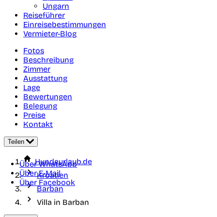
Ungarn
Reiseführer
Einreisebestimmungen
Vermieter-Blog
Fotos
Beschreibung
Zimmer
Ausstattung
Lage
Bewertungen
Belegung
Preise
Kontakt
Teilen
Hundeurlaub.de
Über WhatsApp
Über E-Mail
Kroatien
Über Facebook
Barban
Villa in Barban