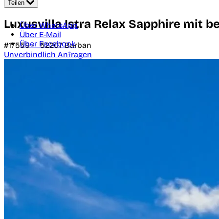
Teilen
Luxusvilla Istra Relax Sapphire mit b
Über WhatsApp
Über E-Mail
Über Facebook
#17559 -
52207
Barban
Unverbindlich Anfragen