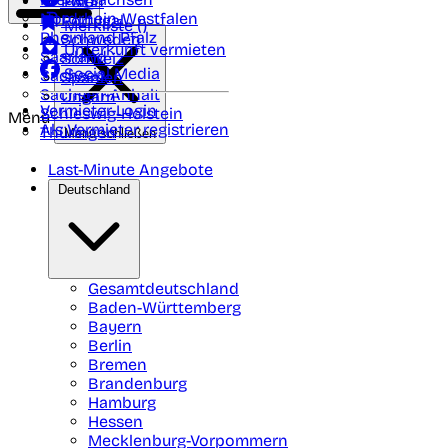
Polen
FAQ
Nordrhein-Westfalen
Portugal
Merkliste (
)
Rheinland Pfalz
Schweden
Unterkunft vermieten
Saarland
Schweiz
Social Media
Sachsen
Spanien
Sachsen-Anhalt
Ungarn
Vermieter-Login
Schleswig-Holstein
Menü
Als Vermieter registrieren
Thüringen
Menü schließen
Last-Minute Angebote
Deutschland
Gesamtdeutschland
Baden-Württemberg
Bayern
Berlin
Bremen
Brandenburg
Hamburg
Hessen
Mecklenburg-Vorpommern