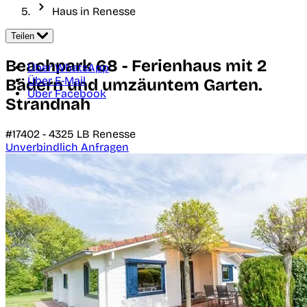
Haus in Renesse
Teilen
Beachpark 68 - Ferienhaus mit 2
Über WhatsApp
Über E-Mail
Bädern und umzäuntem Garten.
Über Facebook
Strandnah
#17402 -
4325 LB
Renesse
Unverbindlich Anfragen