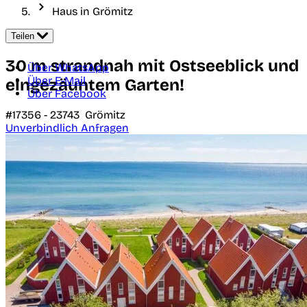
Haus in Grömitz
Teilen
30 m strandnah mit Ostseeblick und
Über WhatsApp
Über E-Mail
eingezäuntem Garten!
Über Facebook
#17356 -
23743
Grömitz
Unverbindlich Anfragen