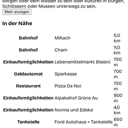
Bergen oder dem Wasser zu sein oder kulturell in Burgen,
Schlössern oder Museen unterwegs zu sein.
Mehr anzeigen
In der Nähe
5,0
Bahnhof
Miltach
km
11,0
Bahnhof
Cham
km
750
Einkaufsmöglichkeiten
Lebensmittelmarkt Blasini
m
700
Geldautomat
Sparkasse
m
750
Restaurant
Pizza Da Noi
m
900
Einkaufsmöglichkeiten
Alpakahof Grüne Au
m
4,0
Einkaufsmöglichkeiten
Norma und Edeka
km
650
Tankstelle
Ford Autohaus + Tankstelle
m