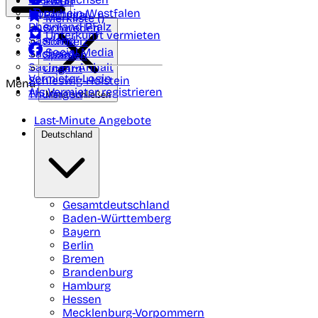
Polen
FAQ
Nordrhein-Westfalen
Portugal
Merkliste (
)
Rheinland Pfalz
Schweden
Unterkunft vermieten
Saarland
Schweiz
Social Media
Sachsen
Spanien
Sachsen-Anhalt
Ungarn
Vermieter-Login
Schleswig-Holstein
Menü
Als Vermieter registrieren
Thüringen
Menü schließen
Last-Minute Angebote
Deutschland
Gesamtdeutschland
Baden-Württemberg
Bayern
Berlin
Bremen
Brandenburg
Hamburg
Hessen
Mecklenburg-Vorpommern