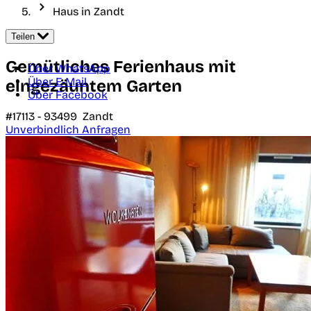
Haus in Zandt
Teilen
Gemütliches Ferienhaus mit
Über WhatsApp
Über E-Mail
eingezäuntem Garten
Über Facebook
#17113 -
93499
Zandt
Unverbindlich Anfragen