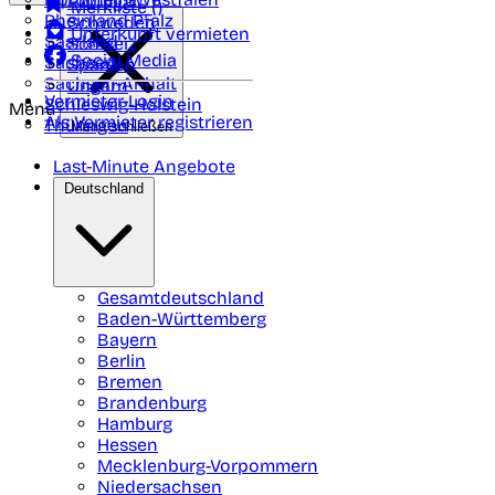
Portugal
Merkliste (
)
Rheinland Pfalz
Schweden
Unterkunft vermieten
Saarland
Schweiz
Social Media
Sachsen
Spanien
Sachsen-Anhalt
Ungarn
Vermieter-Login
Schleswig-Holstein
Menü
Als Vermieter registrieren
Thüringen
Menü schließen
Last-Minute Angebote
Deutschland
Gesamtdeutschland
Baden-Württemberg
Bayern
Berlin
Bremen
Brandenburg
Hamburg
Hessen
Mecklenburg-Vorpommern
Niedersachsen