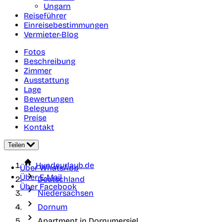
Ungarn
Reiseführer
Einreisebestimmungen
Vermieter-Blog
Fotos
Beschreibung
Zimmer
Ausstattung
Lage
Bewertungen
Belegung
Preise
Kontakt
Teilen
Hundeurlaub.de
Über WhatsApp
Über E-Mail
Deutschland
Über Facebook
Niedersachsen
Dornum
Apartment in Dornumersiel