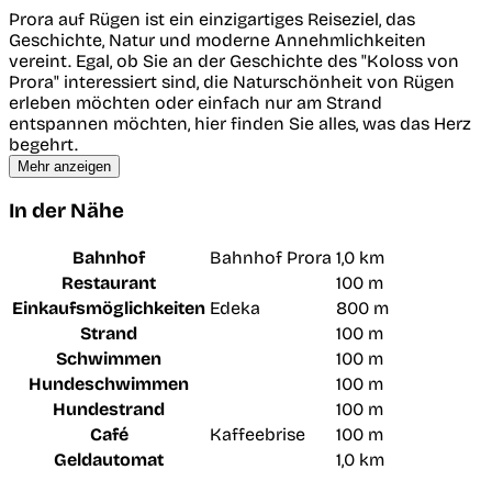
Prora auf Rügen ist ein einzigartiges Reiseziel, das
Geschichte, Natur und moderne Annehmlichkeiten
vereint. Egal, ob Sie an der Geschichte des "Koloss von
Prora" interessiert sind, die Naturschönheit von Rügen
erleben möchten oder einfach nur am Strand
entspannen möchten, hier finden Sie alles, was das Herz
begehrt.
Mehr anzeigen
In der Nähe
Bahnhof
Bahnhof Prora
1,0 km
Restaurant
100 m
Einkaufsmöglichkeiten
Edeka
800 m
Strand
100 m
Schwimmen
100 m
Hundeschwimmen
100 m
Hundestrand
100 m
Café
Kaffeebrise
100 m
Geldautomat
1,0 km