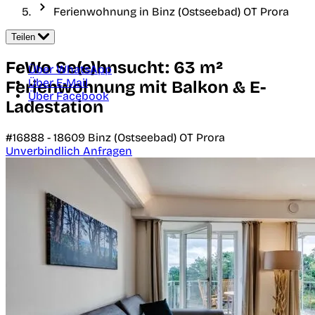
Ferienwohnung in Binz (Ostseebad) OT Prora
Teilen
FeWo Se(e)hnsucht: 63 m²
Über WhatsApp
Über E-Mail
Ferienwohnung mit Balkon & E-
Über Facebook
Ladestation
#16888 -
18609
Binz (Ostseebad) OT Prora
Unverbindlich Anfragen