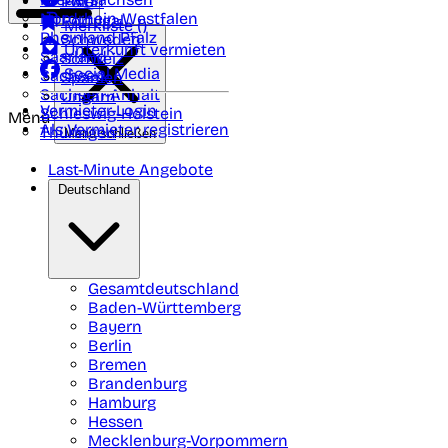
Polen
FAQ
Nordrhein-Westfalen
Portugal
Merkliste (
)
Rheinland Pfalz
Schweden
Unterkunft vermieten
Saarland
Schweiz
Social Media
Sachsen
Spanien
Sachsen-Anhalt
Ungarn
Vermieter-Login
Schleswig-Holstein
Menü
Als Vermieter registrieren
Thüringen
Menü schließen
Last-Minute Angebote
Deutschland
Gesamtdeutschland
Baden-Württemberg
Bayern
Berlin
Bremen
Brandenburg
Hamburg
Hessen
Mecklenburg-Vorpommern