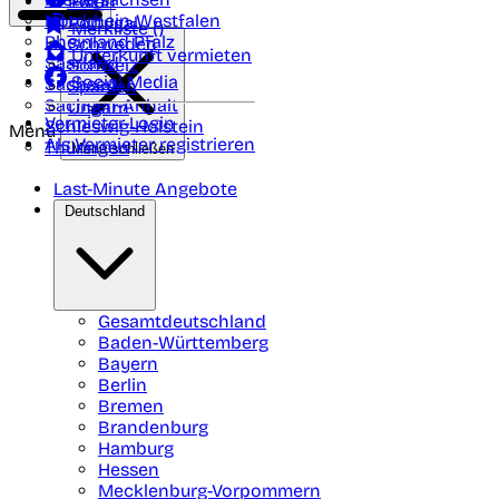
Polen
FAQ
Nordrhein-Westfalen
Portugal
Merkliste (
)
Rheinland Pfalz
Schweden
Unterkunft vermieten
Saarland
Schweiz
Social Media
Sachsen
Spanien
Sachsen-Anhalt
Ungarn
Vermieter-Login
Schleswig-Holstein
Menü
Als Vermieter registrieren
Thüringen
Menü schließen
Last-Minute Angebote
Deutschland
Gesamtdeutschland
Baden-Württemberg
Bayern
Berlin
Bremen
Brandenburg
Hamburg
Hessen
Mecklenburg-Vorpommern