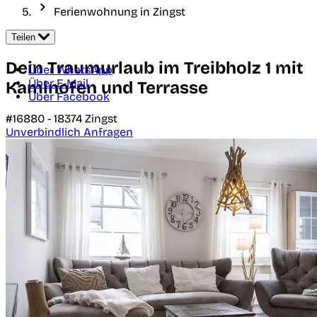
Ferienwohnung in Zingst
Teilen
Dein Traumurlaub im Treibholz 1 mit
Über WhatsApp
Über E-Mail
Kaminofen und Terrasse
Über Facebook
#16880 -
18374
Zingst
Unverbindlich Anfragen