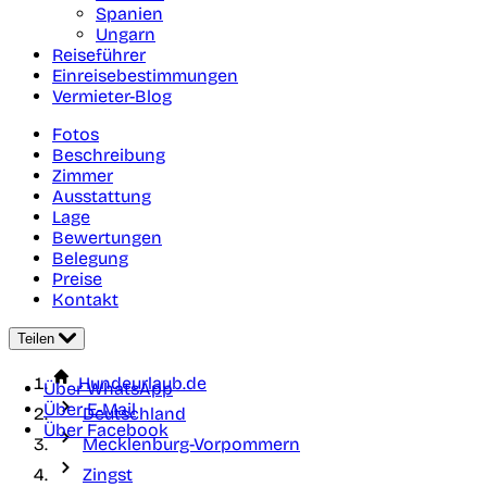
Spanien
Ungarn
Reiseführer
Einreisebestimmungen
Vermieter-Blog
Fotos
Beschreibung
Zimmer
Ausstattung
Lage
Bewertungen
Belegung
Preise
Kontakt
Teilen
Hundeurlaub.de
Über WhatsApp
Über E-Mail
Deutschland
Über Facebook
Mecklenburg-Vorpommern
Zingst