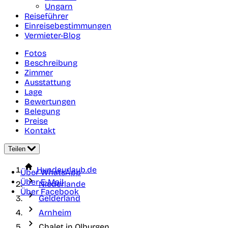
Ungarn
Reiseführer
Einreisebestimmungen
Vermieter-Blog
Fotos
Beschreibung
Zimmer
Ausstattung
Lage
Bewertungen
Belegung
Preise
Kontakt
Teilen
Hundeurlaub.de
Über WhatsApp
Über E-Mail
Niederlande
Über Facebook
Gelderland
Arnheim
Chalet in Olburgen