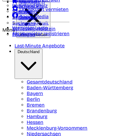
Portugal
Merkliste (
)
Rheinland Pfalz
Schweden
Unterkunft vermieten
Saarland
Schweiz
Social Media
Sachsen
Spanien
Sachsen-Anhalt
Ungarn
Vermieter-Login
Schleswig-Holstein
Menü
Als Vermieter registrieren
Thüringen
Menü schließen
Last-Minute Angebote
Deutschland
Gesamtdeutschland
Baden-Württemberg
Bayern
Berlin
Bremen
Brandenburg
Hamburg
Hessen
Mecklenburg-Vorpommern
Niedersachsen