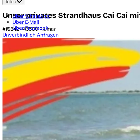
Teilen
Unser privates Strandhaus Cai Cai mi
Über WhatsApp
Über E-Mail
Über Facebook
#16842 -
43580
Riumar
Unverbindlich Anfragen