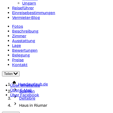
Ungarn
Reiseführer
Einreisebestimmungen
Vermieter-Blog
Fotos
Beschreibung
Zimmer
Ausstattung
Lage
Bewertungen
Belegung
Preise
Kontakt
Teilen
Hundeurlaub.de
Über WhatsApp
Über E-Mail
Spanien
Über Facebook
Deltebre
Haus in Riumar