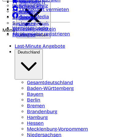
Portugal
Merkliste (
)
Rheinland Pfalz
Schweden
Unterkunft vermieten
Saarland
Schweiz
Social Media
Sachsen
Spanien
Sachsen-Anhalt
Ungarn
Vermieter-Login
Schleswig-Holstein
Menü
Als Vermieter registrieren
Thüringen
Menü schließen
Last-Minute Angebote
Deutschland
Gesamtdeutschland
Baden-Württemberg
Bayern
Berlin
Bremen
Brandenburg
Hamburg
Hessen
Mecklenburg-Vorpommern
Niedersachsen