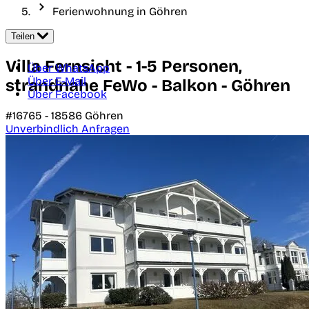
Ferienwohnung in Göhren
Teilen
Villa Fernsicht - 1-5 Personen,
Über WhatsApp
Über E-Mail
strandnahe FeWo - Balkon - Göhren
Über Facebook
#16765 -
18586
Göhren
Unverbindlich Anfragen