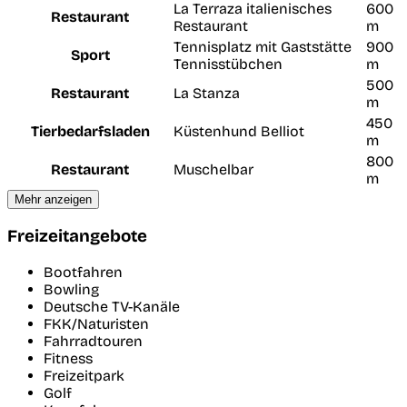
La Terraza italienisches
600
Restaurant
Restaurant
m
Tennisplatz mit Gaststätte
900
Sport
Tennisstübchen
m
500
Restaurant
La Stanza
m
450
Tierbedarfsladen
Küstenhund Belliot
m
800
Restaurant
Muschelbar
m
Mehr anzeigen
Freizeitangebote
Bootfahren
Bowling
Deutsche TV-Kanäle
FKK/Naturisten
Fahrradtouren
Fitness
Freizeitpark
Golf