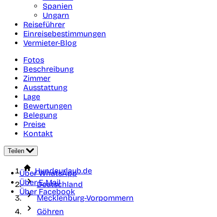
Spanien
Ungarn
Reiseführer
Einreisebestimmungen
Vermieter-Blog
Fotos
Beschreibung
Zimmer
Ausstattung
Lage
Bewertungen
Belegung
Preise
Kontakt
Teilen
Hundeurlaub.de
Über WhatsApp
Über E-Mail
Deutschland
Über Facebook
Mecklenburg-Vorpommern
Göhren