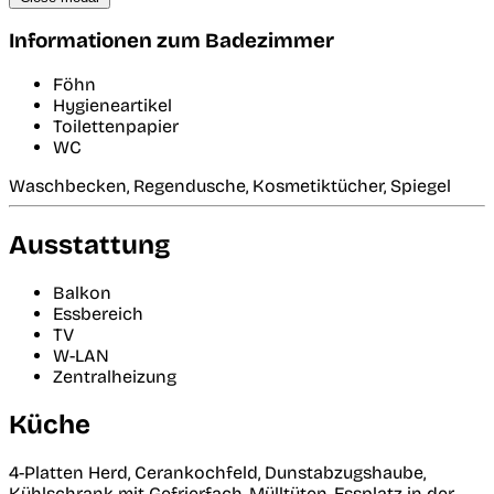
Informationen zum Badezimmer
Föhn
Hygieneartikel
Toilettenpapier
WC
Waschbecken, Regendusche, Kosmetiktücher, Spiegel
Ausstattung
Balkon
Essbereich
TV
W-LAN
Zentralheizung
Küche
4-Platten Herd, Cerankochfeld, Dunstabzugshaube,
Kühlschrank mit Gefrierfach, Mülltüten, Essplatz in der