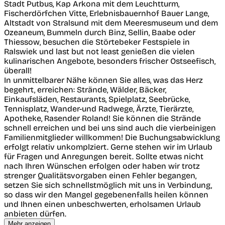
Stadt Putbus, Kap Arkona mit dem Leuchtturm,
Fischerdörfchen Vitte, Erlebnisbauernhof Bauer Lange,
Altstadt von Stralsund mit dem Meeresmuseum und dem
Ozeaneum, Bummeln durch Binz, Sellin, Baabe oder
Thiessow, besuchen die Störtebeker Festspiele in
Ralswiek und last but not least genießen die vielen
kulinarischen Angebote, besonders frischer Ostseefisch,
überall!
In unmittelbarer Nähe können Sie alles, was das Herz
begehrt, erreichen: Strände, Wälder, Bäcker,
Einkaufsläden, Restaurants, Spielplatz, Seebrücke,
Tennisplatz, Wander-und Radwege, Ärzte, Tierärzte,
Apotheke, Rasender Roland! Sie können die Strände
schnell erreichen und bei uns sind auch die vierbeinigen
Familienmitglieder willkommen! Die Buchungsabwicklung
erfolgt relativ unkomplziert. Gerne stehen wir im Urlaub
für Fragen und Anregungen bereit. Sollte etwas nicht
nach Ihren Wünschen erfolgen oder haben wir trotz
strenger Qualitätsvorgaben einen Fehler begangen,
setzen Sie sich schnellstmöglich mit uns in Verbindung,
so dass wir den Mangel gegebenenfalls heilen können
und Ihnen einen unbeschwerten, erholsamen Urlaub
anbieten dürfen.
Mehr anzeigen