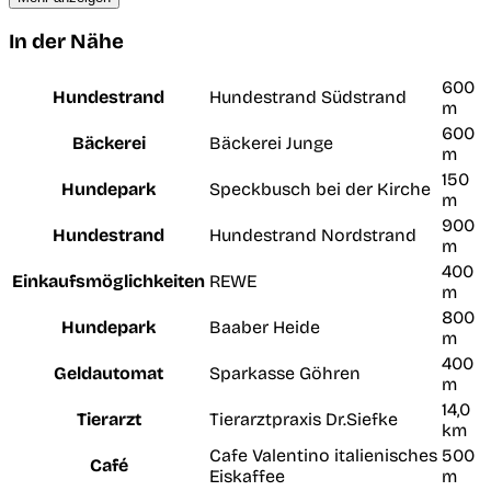
In der Nähe
600
Hundestrand
Hundestrand Südstrand
m
600
Bäckerei
Bäckerei Junge
m
150
Hundepark
Speckbusch bei der Kirche
m
900
Hundestrand
Hundestrand Nordstrand
m
400
Einkaufsmöglichkeiten
REWE
m
800
Hundepark
Baaber Heide
m
400
Geldautomat
Sparkasse Göhren
m
14,0
Tierarzt
Tierarztpraxis Dr.Siefke
km
Cafe Valentino italienisches
500
Café
Eiskaffee
m