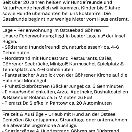
Seit über 20 Jahren heißen wir Hundefreunde und
Naturfreunde herzlich willkommen. Kinder bis 3 Jahre
sowie Hunde übernachten bei uns kostenfrei. Die
Gassirunde beginnt nur wenige Meter vom Haus entfernt.
________________________________________
Lage – Ferienwohnung im Ostseebad Göhren
Unsere Ferienwohnung liegt in bester Lage auf der Insel
Rügen:
• Südstrand (hundefreundlich, naturbelassen): ca. 4–6
Gehminuten
• Nordstrand mit Hundestrand, Restaurants, Cafés,
Göhrener Seebrücke, Minigolf, Kurmuschel, Spielplatz &
Tennisplatz: ca. 4–6 Gehminuten
• Fantastischer Ausblick von der Göhrener Kirche auf die
Halbinsel Mönchgut
• Frühstücksbrötchen (Bäcker Junge): ca. 5 Gehminuten
• Einkaufsmöglichkeiten, Ärzte, Apotheke, Bushaltestellen
& Rasender Roland: ca. 5 Minuten zu Fuß
• Tierarzt Dr. Siefke in Pantow: ca. 20 Autominuten
________________________________________
Freizeit & Ausflüge – Urlaub mit Hund an der Ostsee
Genießen Sie entspannte Strandtage oder unternehmen
Sie abwechslungsreiche Ausflüge:
• Spaziergänge & Hundestrand Göhren am Südstrand