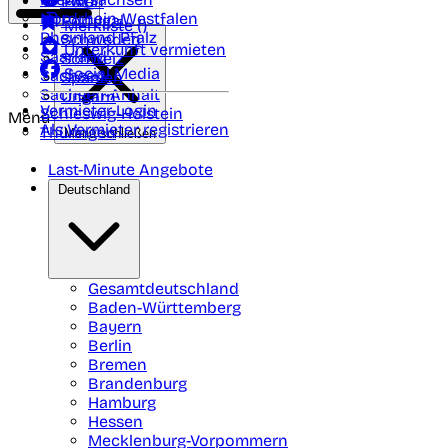
Polen
FAQ
Nordrhein-Westfalen
Portugal
Merkliste (
)
Rheinland Pfalz
Schweden
Unterkunft vermieten
Saarland
Schweiz
Social Media
Sachsen
Spanien
Sachsen-Anhalt
Ungarn
Vermieter-Login
Schleswig-Holstein
Menü
Als Vermieter registrieren
Thüringen
Menü schließen
Last-Minute Angebote
Deutschland
Gesamtdeutschland
Baden-Württemberg
Bayern
Berlin
Bremen
Brandenburg
Hamburg
Hessen
Mecklenburg-Vorpommern