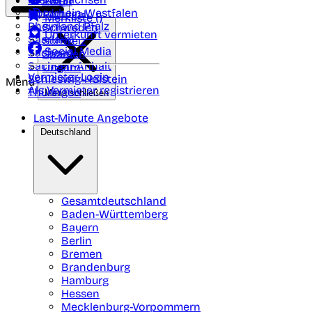
Polen
FAQ
Nordrhein-Westfalen
Portugal
Merkliste (
)
Rheinland Pfalz
Schweden
Unterkunft vermieten
Saarland
Schweiz
Social Media
Sachsen
Spanien
Sachsen-Anhalt
Ungarn
Vermieter-Login
Schleswig-Holstein
Menü
Als Vermieter registrieren
Thüringen
Menü schließen
Last-Minute Angebote
Deutschland
Gesamtdeutschland
Baden-Württemberg
Bayern
Berlin
Bremen
Brandenburg
Hamburg
Hessen
Mecklenburg-Vorpommern