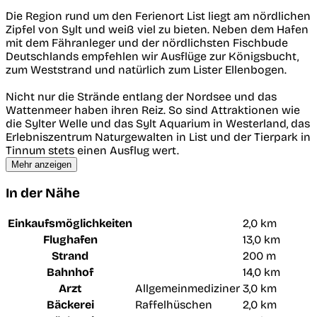
Die Region rund um den Ferienort List liegt am nördlichen
Zipfel von Sylt und weiß viel zu bieten. Neben dem Hafen
mit dem Fähranleger und der nördlichsten Fischbude
Deutschlands empfehlen wir Ausflüge zur Königsbucht,
zum Weststrand und natürlich zum Lister Ellenbogen.
Nicht nur die Strände entlang der Nordsee und das
Wattenmeer haben ihren Reiz. So sind Attraktionen wie
die Sylter Welle und das Sylt Aquarium in Westerland, das
Erlebniszentrum Naturgewalten in List und der Tierpark in
Tinnum stets einen Ausflug wert.
Mehr anzeigen
In der Nähe
Einkaufsmöglichkeiten
2,0 km
Flughafen
13,0 km
Strand
200 m
Bahnhof
14,0 km
Arzt
Allgemeinmediziner
3,0 km
Bäckerei
Raffelhüschen
2,0 km