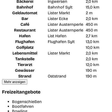
Bäckerei
Ingwersen
2,0 km
Bahnhof
Bahnhof Sylt
15,0 km
Geldautomat
Lister Markt
2 m
Bar
Lister Ecke
2,0 km
Café
Lister Austernperle
450 m
Restaurant
Lister Austernperle
450 m
Hafen
List Hafen
2,7 km
Flughafen
Flughafen Sylt
13,0 km
Golfplatz
10,0 km
Lebensmittel
Lister Markt
2,0 km
Tankstelle
2,0 km
Tierarzt
12,0 km
Gewässer
190 m
Strand
Oststrand
190 m
Mehr anzeigen
Freizeitangebote
Bogenschießen
Bootfahren
Bowling