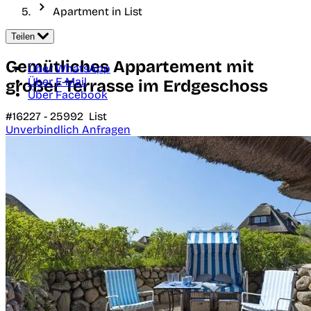
Apartment in List
Teilen
Gemütliches Appartement mit
Über WhatsApp
Über E-Mail
großer Terrasse im Erdgeschoss
Über Facebook
#16227 -
25992
List
Unverbindlich Anfragen