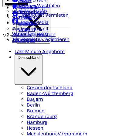
Polen
FAQ
Nordrhein-Westfalen
Portugal
Merkliste (
)
Rheinland Pfalz
Schweden
Unterkunft vermieten
Saarland
Schweiz
Social Media
Sachsen
Spanien
Sachsen-Anhalt
Ungarn
Vermieter-Login
Schleswig-Holstein
Menü
Als Vermieter registrieren
Thüringen
Menü schließen
Last-Minute Angebote
Deutschland
Gesamtdeutschland
Baden-Württemberg
Bayern
Berlin
Bremen
Brandenburg
Hamburg
Hessen
Mecklenburg-Vorpommern