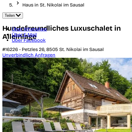
Haus in St. Nikolai im Sausal
Teilen
Hundefreundliches Luxuschalet in
Über WhatsApp
Über E-Mail
Alleinlage
Über Facebook
#16226 -
Petzles 26,
8505
St. Nikolai im Sausal
Unverbindlich Anfragen