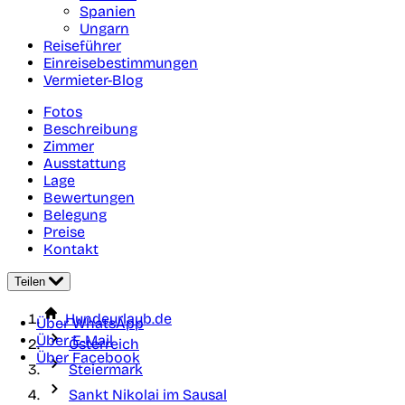
Spanien
Ungarn
Reiseführer
Einreisebestimmungen
Vermieter-Blog
Fotos
Beschreibung
Zimmer
Ausstattung
Lage
Bewertungen
Belegung
Preise
Kontakt
Teilen
Hundeurlaub.de
Über WhatsApp
Über E-Mail
Österreich
Über Facebook
Steiermark
Sankt Nikolai im Sausal