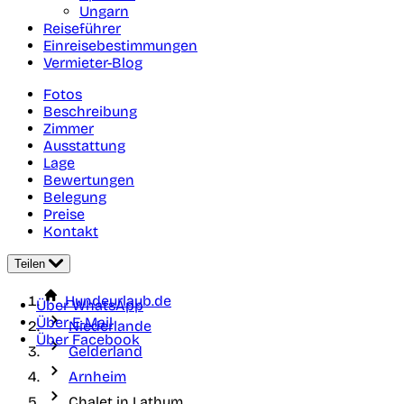
Ungarn
Reiseführer
Einreisebestimmungen
Vermieter-Blog
Fotos
Beschreibung
Zimmer
Ausstattung
Lage
Bewertungen
Belegung
Preise
Kontakt
Teilen
Hundeurlaub.de
Über WhatsApp
Über E-Mail
Niederlande
Über Facebook
Gelderland
Arnheim
Chalet in Lathum