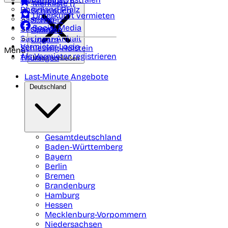
Portugal
Merkliste (
)
Rheinland Pfalz
Schweden
Unterkunft vermieten
Saarland
Schweiz
Social Media
Sachsen
Spanien
Sachsen-Anhalt
Ungarn
Vermieter-Login
Schleswig-Holstein
Menü
Als Vermieter registrieren
Thüringen
Menü schließen
Last-Minute Angebote
Deutschland
Gesamtdeutschland
Baden-Württemberg
Bayern
Berlin
Bremen
Brandenburg
Hamburg
Hessen
Mecklenburg-Vorpommern
Niedersachsen