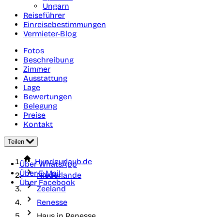
Ungarn
Reiseführer
Einreisebestimmungen
Vermieter-Blog
Fotos
Beschreibung
Zimmer
Ausstattung
Lage
Bewertungen
Belegung
Preise
Kontakt
Teilen
Hundeurlaub.de
Über WhatsApp
Über E-Mail
Niederlande
Über Facebook
Zeeland
Renesse
Haus in Renesse