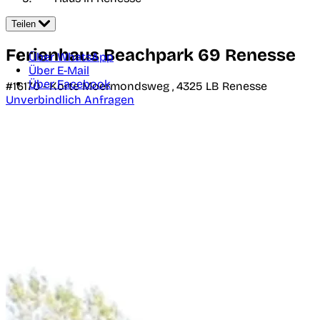
Teilen
Ferienhaus Beachpark 69 Renesse
Über WhatsApp
Über E-Mail
Über Facebook
#16170 -
Korte Moermondsweg ,
4325 LB
Renesse
Unverbindlich Anfragen