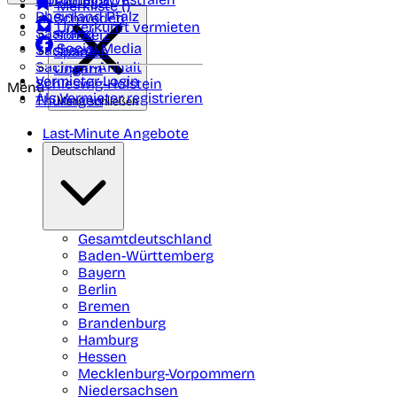
Portugal
Merkliste (
)
Rheinland Pfalz
Schweden
Unterkunft vermieten
Saarland
Schweiz
Social Media
Sachsen
Spanien
Sachsen-Anhalt
Ungarn
Vermieter-Login
Schleswig-Holstein
Menü
Als Vermieter registrieren
Thüringen
Menü schließen
Last-Minute Angebote
Deutschland
Gesamtdeutschland
Baden-Württemberg
Bayern
Berlin
Bremen
Brandenburg
Hamburg
Hessen
Mecklenburg-Vorpommern
Niedersachsen