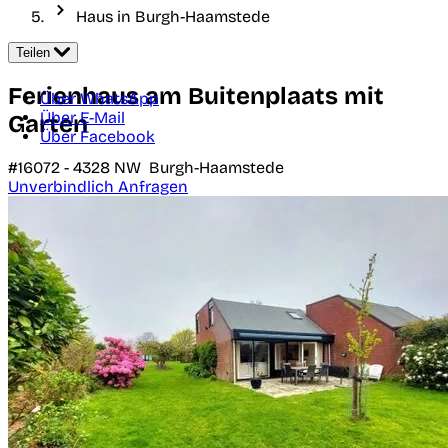
Haus in Burgh-Haamstede
Teilen
Ferienhaus am Buitenplaats mit
Über WhatsApp
Über E-Mail
Garten
Über Facebook
#16072 -
4328 NW
Burgh-Haamstede
Unverbindlich Anfragen