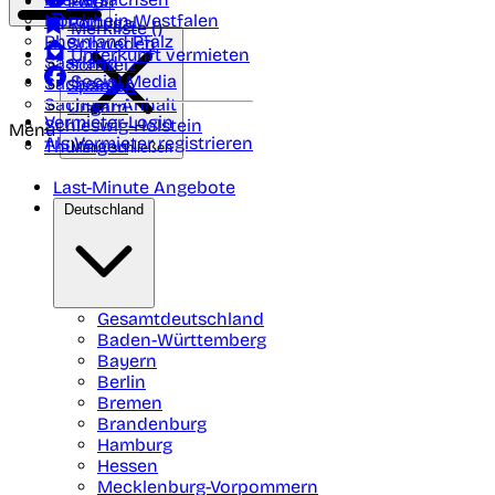
Polen
FAQ
Nordrhein-Westfalen
Portugal
Merkliste (
)
Rheinland Pfalz
Schweden
Unterkunft vermieten
Saarland
Schweiz
Social Media
Sachsen
Spanien
Sachsen-Anhalt
Ungarn
Vermieter-Login
Schleswig-Holstein
Menü
Als Vermieter registrieren
Thüringen
Menü schließen
Last-Minute Angebote
Deutschland
Gesamtdeutschland
Baden-Württemberg
Bayern
Berlin
Bremen
Brandenburg
Hamburg
Hessen
Mecklenburg-Vorpommern