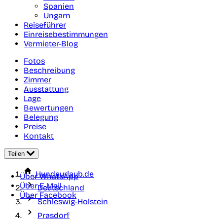
Spanien
Ungarn
Reiseführer
Einreisebestimmungen
Vermieter-Blog
Fotos
Beschreibung
Zimmer
Ausstattung
Lage
Bewertungen
Belegung
Preise
Kontakt
Teilen
Hundeurlaub.de
Über WhatsApp
Über E-Mail
Deutschland
Über Facebook
Schleswig-Holstein
Prasdorf