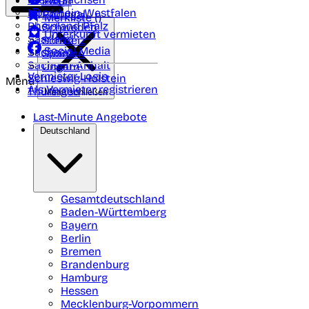
Polen
FAQ
Nordrhein-Westfalen
Portugal
Merkliste (
)
Rheinland Pfalz
Schweden
Unterkunft vermieten
Saarland
Schweiz
Social Media
Sachsen
Spanien
Sachsen-Anhalt
Ungarn
Vermieter-Login
Schleswig-Holstein
Menü
Als Vermieter registrieren
Thüringen
Menü schließen
Last-Minute Angebote
Deutschland
Gesamtdeutschland
Baden-Württemberg
Bayern
Berlin
Bremen
Brandenburg
Hamburg
Hessen
Mecklenburg-Vorpommern