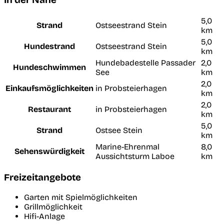
5,0
Strand
Ostseestrand Stein
km
5,0
Hundestrand
Ostseestrand Stein
km
Hundebadestelle Passader
2,0
Hundeschwimmen
See
km
2,0
Einkaufsmöglichkeiten
in Probsteierhagen
km
2,0
Restaurant
in Probsteierhagen
km
5,0
Strand
Ostsee Stein
km
Marine-Ehrenmal
8,0
Sehenswürdigkeit
Aussichtsturm Laboe
km
Freizeitangebote
Garten mit Spielmöglichkeiten
Grillmöglichkeit
Hifi-Anlage