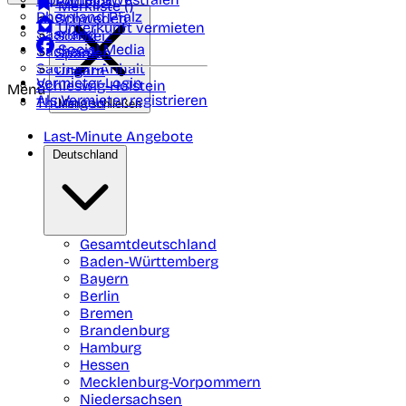
Portugal
Merkliste (
)
Rheinland Pfalz
Schweden
Unterkunft vermieten
Saarland
Schweiz
Social Media
Sachsen
Spanien
Sachsen-Anhalt
Ungarn
Vermieter-Login
Schleswig-Holstein
Menü
Als Vermieter registrieren
Thüringen
Menü schließen
Last-Minute Angebote
Deutschland
Gesamtdeutschland
Baden-Württemberg
Bayern
Berlin
Bremen
Brandenburg
Hamburg
Hessen
Mecklenburg-Vorpommern
Niedersachsen