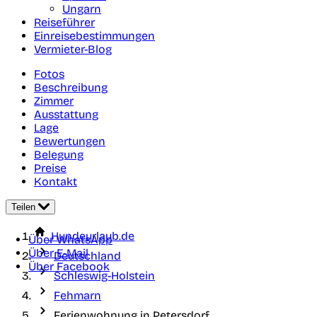
Ungarn
Reiseführer
Einreisebestimmungen
Vermieter-Blog
Fotos
Beschreibung
Zimmer
Ausstattung
Lage
Bewertungen
Belegung
Preise
Kontakt
Teilen
Hundeurlaub.de
Über WhatsApp
Über E-Mail
Deutschland
Über Facebook
Schleswig-Holstein
Fehmarn
Ferienwohnung in Petersdorf