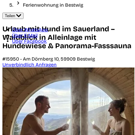
Ferienwohnung in Bestwig
Teilen
Urlaub mit Hund im Sauerland –
Über WhatsApp
Über E-Mail
Waldblick in Alleinlage mit
Über Facebook
Hundewiese & Panorama-Fasssauna
#15950 -
Am Dörnberg 10,
59909
Bestwig
Unverbindlich Anfragen