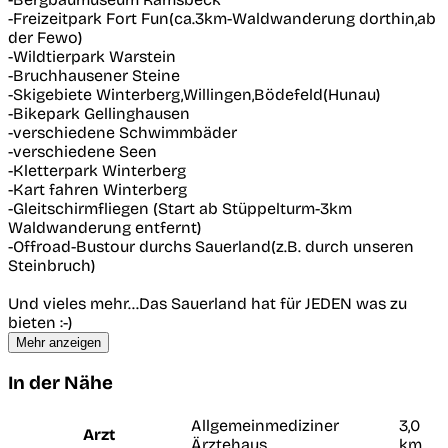
-Freizeitpark Fort Fun(ca.3km-Waldwanderung dorthin,ab
der Fewo)
-Wildtierpark Warstein
-Bruchhausener Steine
-Skigebiete Winterberg,Willingen,Bödefeld(Hunau)
-Bikepark Gellinghausen
-verschiedene Schwimmbäder
-verschiedene Seen
-Kletterpark Winterberg
-Kart fahren Winterberg
-Gleitschirmfliegen (Start ab Stüppelturm-3km
Waldwanderung entfernt)
-Offroad-Bustour durchs Sauerland(z.B. durch unseren
Steinbruch)
Und vieles mehr...Das Sauerland hat für JEDEN was zu
bieten :-)
Mehr anzeigen
In der Nähe
Allgemeinmediziner
3,0
Arzt
Ärztehaus
km