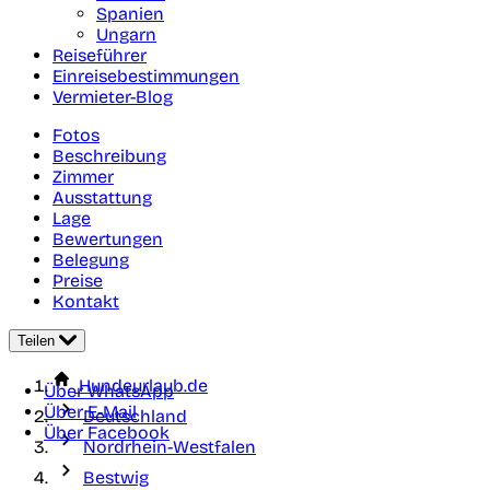
Spanien
Ungarn
Reiseführer
Einreisebestimmungen
Vermieter-Blog
Fotos
Beschreibung
Zimmer
Ausstattung
Lage
Bewertungen
Belegung
Preise
Kontakt
Teilen
Hundeurlaub.de
Über WhatsApp
Über E-Mail
Deutschland
Über Facebook
Nordrhein-Westfalen
Bestwig