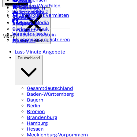
Polen
FAQ
Nordrhein-Westfalen
Portugal
Merkliste (
)
Rheinland Pfalz
Schweden
Unterkunft vermieten
Saarland
Schweiz
Social Media
Sachsen
Spanien
Sachsen-Anhalt
Ungarn
Vermieter-Login
Schleswig-Holstein
Menü
Als Vermieter registrieren
Thüringen
Menü schließen
Last-Minute Angebote
Deutschland
Gesamtdeutschland
Baden-Württemberg
Bayern
Berlin
Bremen
Brandenburg
Hamburg
Hessen
Mecklenburg-Vorpommern