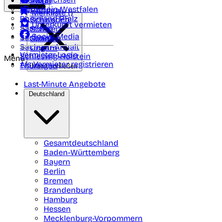
Polen
FAQ
Nordrhein-Westfalen
Portugal
Merkliste (
)
Rheinland Pfalz
Schweden
Unterkunft vermieten
Saarland
Schweiz
Social Media
Sachsen
Spanien
Sachsen-Anhalt
Ungarn
Vermieter-Login
Schleswig-Holstein
Menü
Als Vermieter registrieren
Thüringen
Menü schließen
Last-Minute Angebote
Deutschland
Gesamtdeutschland
Baden-Württemberg
Bayern
Berlin
Bremen
Brandenburg
Hamburg
Hessen
Mecklenburg-Vorpommern