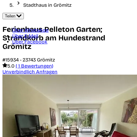
Stadthaus in Grömitz
Teilen
Ferienhaus Pelleton Garten;
Über WhatsApp
Über E-Mail
Strandkorb am Hundestrand
Über Facebook
Grömitz
#15934 -
23743
Grömitz
5.0
( 1 Bewertungen)
Unverbindlich Anfragen