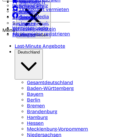
Portugal
Merkliste (
)
Rheinland Pfalz
Schweden
Unterkunft vermieten
Saarland
Schweiz
Social Media
Sachsen
Spanien
Sachsen-Anhalt
Ungarn
Vermieter-Login
Schleswig-Holstein
Menü
Als Vermieter registrieren
Thüringen
Menü schließen
Last-Minute Angebote
Deutschland
Gesamtdeutschland
Baden-Württemberg
Bayern
Berlin
Bremen
Brandenburg
Hamburg
Hessen
Mecklenburg-Vorpommern
Niedersachsen