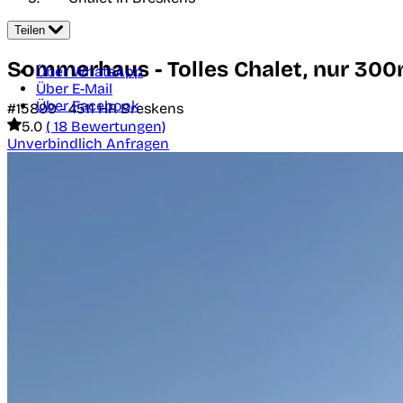
Teilen
Sommerhaus - Tolles Chalet, nur 30
Über WhatsApp
Über E-Mail
Über Facebook
#15899 -
4511 HR
Breskens
5.0
( 18 Bewertungen)
Unverbindlich Anfragen