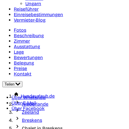
Ungarn
Reiseführer
Einreisebestimmungen
Vermieter-Blog
Fotos
Beschreibung
Zimmer
Ausstattung
Lage
Bewertungen
Belegung
Preise
Kontakt
Teilen
Hundeurlaub.de
Über WhatsApp
Über E-Mail
Niederlande
Über Facebook
Zeeland
Breskens
Chalet in Breskens