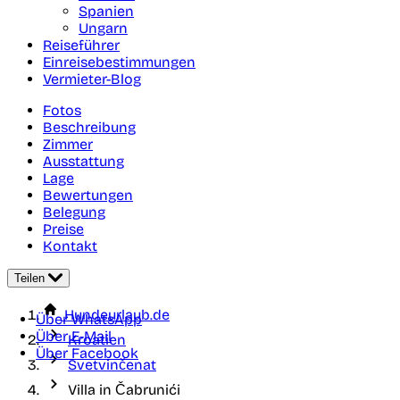
Spanien
Ungarn
Reiseführer
Einreisebestimmungen
Vermieter-Blog
Fotos
Beschreibung
Zimmer
Ausstattung
Lage
Bewertungen
Belegung
Preise
Kontakt
Teilen
Hundeurlaub.de
Über WhatsApp
Über E-Mail
Kroatien
Über Facebook
Svetvinčenat
Villa in Čabrunići