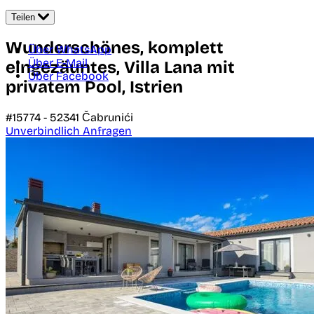
Teilen
Wunderschönes, komplett
Über WhatsApp
Über E-Mail
eingezäuntes, Villa Lana mit
Über Facebook
privatem Pool, Istrien
#15774 -
52341
Čabrunići
Unverbindlich Anfragen