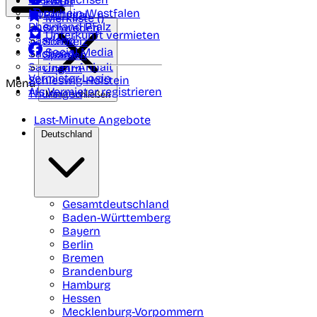
Polen
FAQ
Nordrhein-Westfalen
Portugal
Merkliste (
)
Rheinland Pfalz
Schweden
Unterkunft vermieten
Saarland
Schweiz
Social Media
Sachsen
Spanien
Sachsen-Anhalt
Ungarn
Vermieter-Login
Schleswig-Holstein
Menü
Als Vermieter registrieren
Thüringen
Menü schließen
Last-Minute Angebote
Deutschland
Gesamtdeutschland
Baden-Württemberg
Bayern
Berlin
Bremen
Brandenburg
Hamburg
Hessen
Mecklenburg-Vorpommern